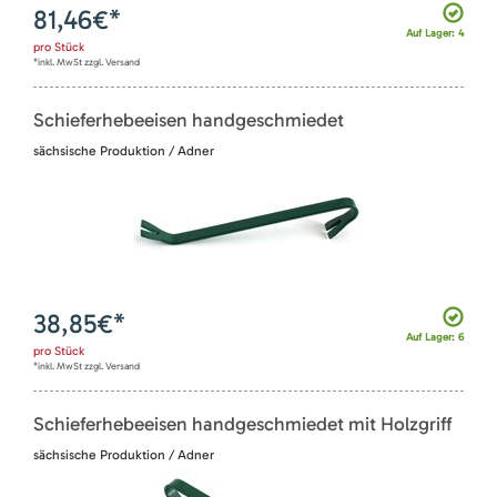
81,46
€*
Auf Lager: 4
pro
Stück
*inkl. MwSt zzgl. Versand
Schieferhebeeisen handgeschmiedet
sächsische Produktion / Adner
38,85
€*
Auf Lager: 6
pro
Stück
*inkl. MwSt zzgl. Versand
Schieferhebeeisen handgeschmiedet mit Holzgriff
sächsische Produktion / Adner