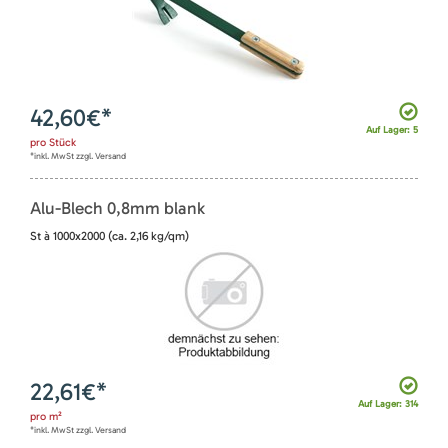
42,60
€*
Auf Lager: 5
pro
Stück
*inkl. MwSt zzgl. Versand
Alu-Blech 0,8mm blank
St à 1000x2000 (ca. 2,16 kg/qm)
22,61
€*
Auf Lager: 314
pro
m²
*inkl. MwSt zzgl. Versand