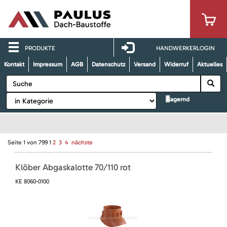
PRODUKTE
HANDWERKERLOGIN
Kontakt
Impressum
AGB
Datenschutz
Versand
Widerruf
Aktuelles
lagernd
Seite
1
von
799
1
2
3
4
nächste
Klöber Abgaskalotte 70/110 rot
KE 8060-0100