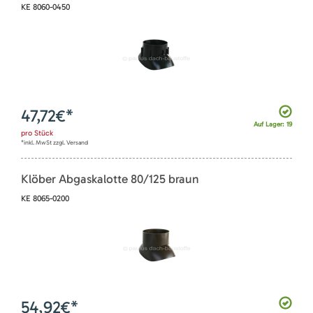
KE 8060-0450
47,72
€*
Auf Lager: 19
pro
Stück
*inkl. MwSt zzgl. Versand
Klöber Abgaskalotte 80/125 braun
KE 8065-0200
54,92
€*