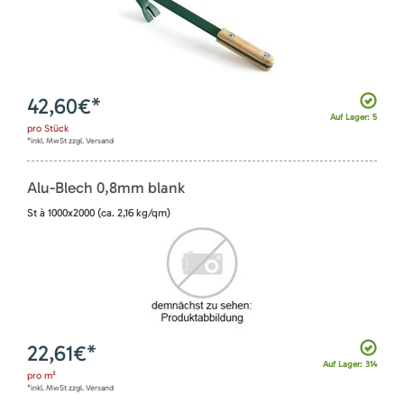
42,60
€*
Auf Lager: 5
pro
Stück
*inkl. MwSt zzgl. Versand
Alu-Blech 0,8mm blank
St à 1000x2000 (ca. 2,16 kg/qm)
22,61
€*
Auf Lager: 314
pro
m²
*inkl. MwSt zzgl. Versand