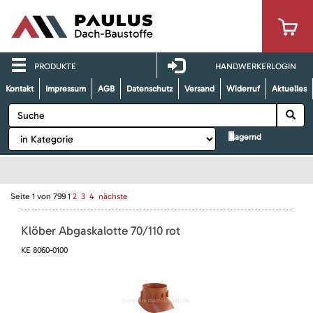
PRODUKTE
HANDWERKERLOGIN
Kontakt
Impressum
AGB
Datenschutz
Versand
Widerruf
Aktuelles
lagernd
Seite
1
von
799
1
2
3
4
nächste
Klöber Abgaskalotte 70/110 rot
KE 8060-0100