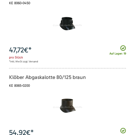
KE 8060-0450
47,72
€*
Auf Lager: 19
pro
Stück
*inkl. MwSt zzgl. Versand
Klöber Abgaskalotte 80/125 braun
KE 8065-0200
54,92
€*