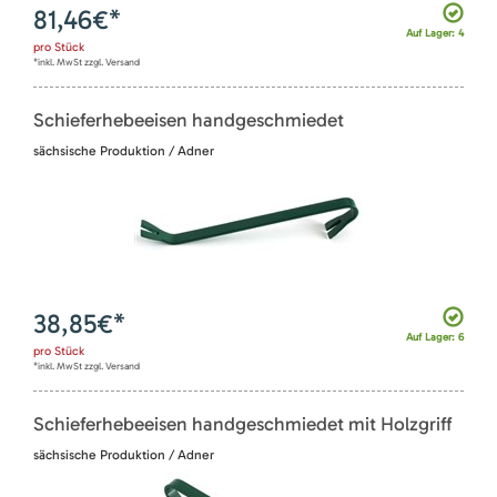
81,46
€*
Auf Lager: 4
pro
Stück
*inkl. MwSt zzgl. Versand
Schieferhebeeisen handgeschmiedet
sächsische Produktion / Adner
38,85
€*
Auf Lager: 6
pro
Stück
*inkl. MwSt zzgl. Versand
Schieferhebeeisen handgeschmiedet mit Holzgriff
sächsische Produktion / Adner