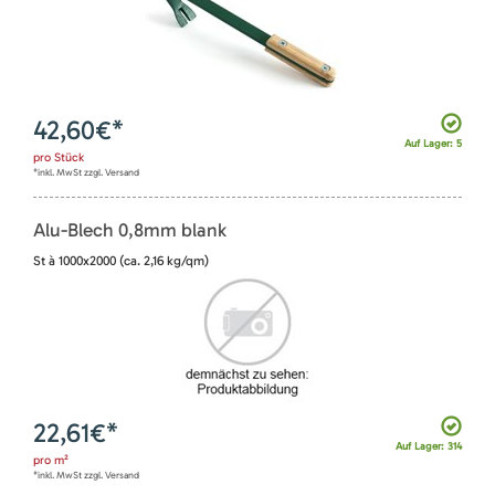
42,60
€*
Auf Lager: 5
pro
Stück
*inkl. MwSt zzgl. Versand
Alu-Blech 0,8mm blank
St à 1000x2000 (ca. 2,16 kg/qm)
22,61
€*
Auf Lager: 314
pro
m²
*inkl. MwSt zzgl. Versand