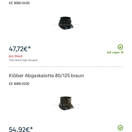
KE 8060-0450
47,72
€*
Auf Lager: 19
pro
Stück
*inkl. MwSt zzgl. Versand
Klöber Abgaskalotte 80/125 braun
KE 8065-0200
54,92
€*