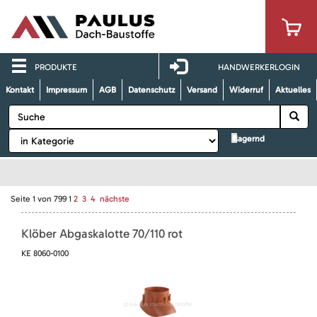
PRODUKTE
HANDWERKERLOGIN
Kontakt
Impressum
AGB
Datenschutz
Versand
Widerruf
Aktuelles
lagernd
Seite
1
von
799
1
2
3
4
nächste
Klöber Abgaskalotte 70/110 rot
KE 8060-0100