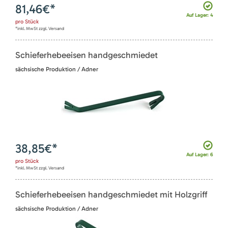
81,46
€*
Auf Lager: 4
pro
Stück
*inkl. MwSt zzgl. Versand
Schieferhebeeisen handgeschmiedet
sächsische Produktion / Adner
38,85
€*
Auf Lager: 6
pro
Stück
*inkl. MwSt zzgl. Versand
Schieferhebeeisen handgeschmiedet mit Holzgriff
sächsische Produktion / Adner