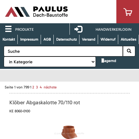
PRODUKTE
HANDWERKERLOGIN
Kontakt
Impressum
AGB
Datenschutz
Versand
Widerruf
Aktuelles
lagernd
Seite
1
von
799
1
2
3
4
nächste
Klöber Abgaskalotte 70/110 rot
KE 8060-0100