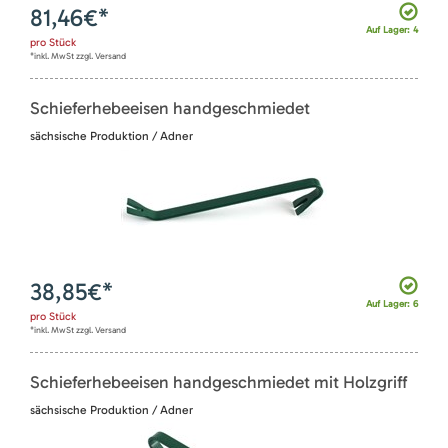
81,46
€*
Auf Lager: 4
pro
Stück
*inkl. MwSt zzgl. Versand
Schieferhebeeisen handgeschmiedet
sächsische Produktion / Adner
38,85
€*
Auf Lager: 6
pro
Stück
*inkl. MwSt zzgl. Versand
Schieferhebeeisen handgeschmiedet mit Holzgriff
sächsische Produktion / Adner