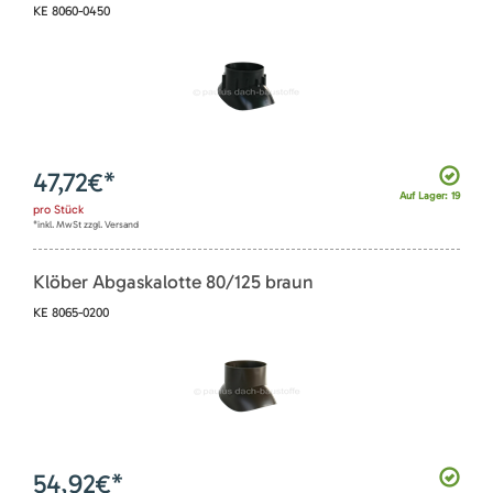
KE 8060-0450
47,72
€*
Auf Lager: 19
pro
Stück
*inkl. MwSt zzgl. Versand
Klöber Abgaskalotte 80/125 braun
KE 8065-0200
54,92
€*