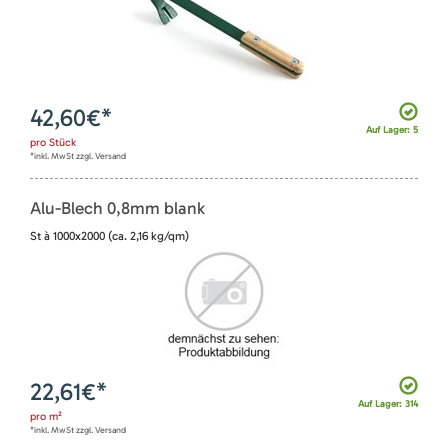
42,60
€*
Auf Lager: 5
pro
Stück
*inkl. MwSt zzgl. Versand
Alu-Blech 0,8mm blank
St à 1000x2000 (ca. 2,16 kg/qm)
22,61
€*
Auf Lager: 314
pro
m²
*inkl. MwSt zzgl. Versand