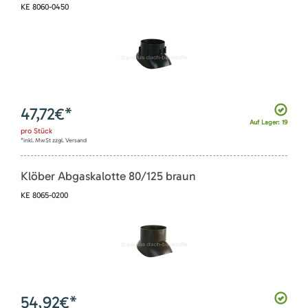
KE 8060-0450
47,72
€*
Auf Lager: 19
pro
Stück
*inkl. MwSt zzgl. Versand
Klöber Abgaskalotte 80/125 braun
KE 8065-0200
54,92
€*