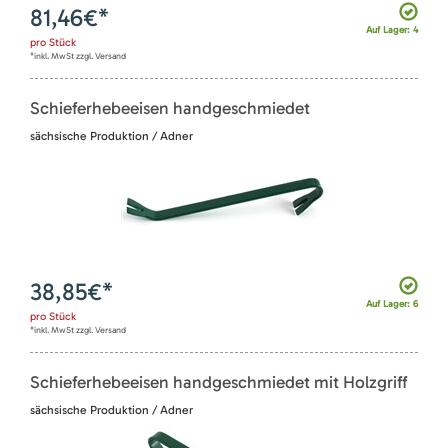
81,46
€*
Auf Lager: 4
pro
Stück
*inkl. MwSt zzgl. Versand
Schieferhebeeisen handgeschmiedet
sächsische Produktion / Adner
38,85
€*
Auf Lager: 6
pro
Stück
*inkl. MwSt zzgl. Versand
Schieferhebeeisen handgeschmiedet mit Holzgriff
sächsische Produktion / Adner