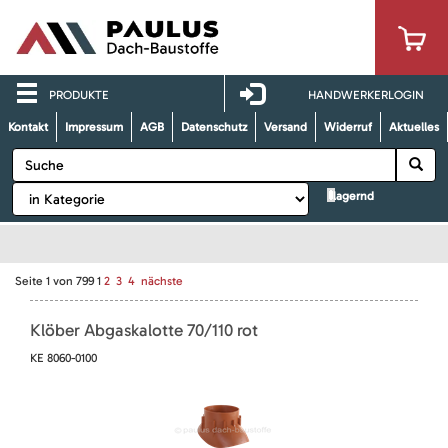
PRODUKTE
HANDWERKERLOGIN
Kontakt
Impressum
AGB
Datenschutz
Versand
Widerruf
Aktuelles
lagernd
Seite
1
von
799
1
2
3
4
nächste
Klöber Abgaskalotte 70/110 rot
KE 8060-0100