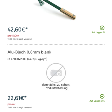
42,60
€*
Auf Lager: 5
pro
Stück
*inkl. MwSt zzgl. Versand
Alu-Blech 0,8mm blank
St à 1000x2000 (ca. 2,16 kg/qm)
22,61
€*
Auf Lager: 314
pro
m²
*inkl. MwSt zzgl. Versand