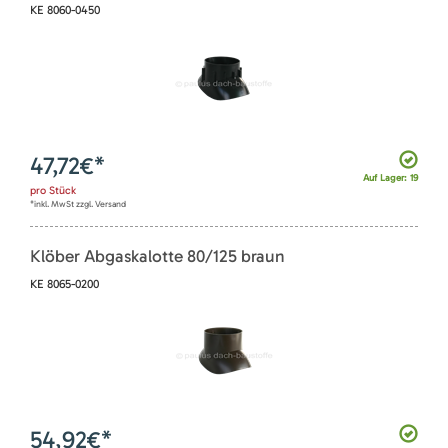
KE 8060-0450
47,72
€*
Auf Lager: 19
pro
Stück
*inkl. MwSt zzgl. Versand
Klöber Abgaskalotte 80/125 braun
KE 8065-0200
54,92
€*