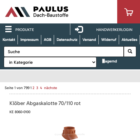
PRODUKTE
HANDWERKERLOGIN
Kontakt
Impressum
AGB
Datenschutz
Versand
Widerruf
Aktuelles
lagernd
Seite
1
von
799
1
2
3
4
nächste
Klöber Abgaskalotte 70/110 rot
KE 8060-0100