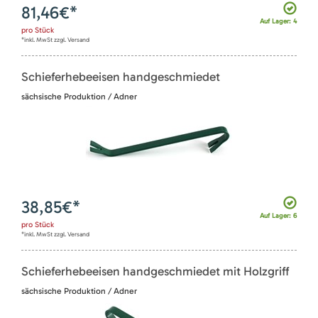
81,46
€*
Auf Lager: 4
pro
Stück
*inkl. MwSt zzgl. Versand
Schieferhebeeisen handgeschmiedet
sächsische Produktion / Adner
38,85
€*
Auf Lager: 6
pro
Stück
*inkl. MwSt zzgl. Versand
Schieferhebeeisen handgeschmiedet mit Holzgriff
sächsische Produktion / Adner