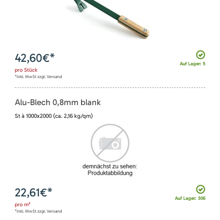
42,60
€*
Auf Lager: 5
pro
Stück
*inkl. MwSt zzgl. Versand
Alu-Blech 0,8mm blank
St à 1000x2000 (ca. 2,16 kg/qm)
22,61
€*
Auf Lager: 306
pro
m²
*inkl. MwSt zzgl. Versand