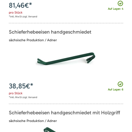
81,46
€*
Auf Lager: 4
pro
Stück
*inkl. MwSt zzgl. Versand
Schieferhebeeisen handgeschmiedet
sächsische Produktion / Adner
38,85
€*
Auf Lager: 6
pro
Stück
*inkl. MwSt zzgl. Versand
Schieferhebeeisen handgeschmiedet mit Holzgriff
sächsische Produktion / Adner