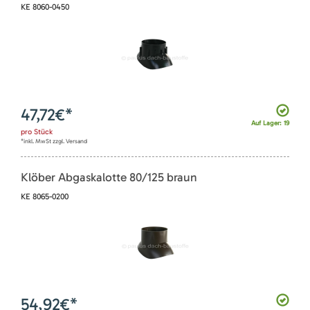
KE 8060-0450
47,72
€*
Auf Lager: 19
pro
Stück
*inkl. MwSt zzgl. Versand
Klöber Abgaskalotte 80/125 braun
KE 8065-0200
54,92
€*