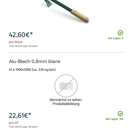
42,60
€*
Auf Lager: 5
pro
Stück
*inkl. MwSt zzgl. Versand
Alu-Blech 0,8mm blank
St à 1000x2000 (ca. 2,16 kg/qm)
22,61
€*
Auf Lager: 314
pro
m²
*inkl. MwSt zzgl. Versand