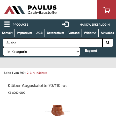
PRODUKTE
HANDWERKERLOGIN
Kontakt
Impressum
AGB
Datenschutz
Versand
Widerruf
Aktuelles
lagernd
Seite
1
von
799
1
2
3
4
nächste
Klöber Abgaskalotte 70/110 rot
KE 8060-0100