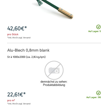
42,60
€*
Auf Lager: 5
pro
Stück
*inkl. MwSt zzgl. Versand
Alu-Blech 0,8mm blank
St à 1000x2000 (ca. 2,16 kg/qm)
22,61
€*
Auf Lager: 316
pro
m²
*inkl. MwSt zzgl. Versand