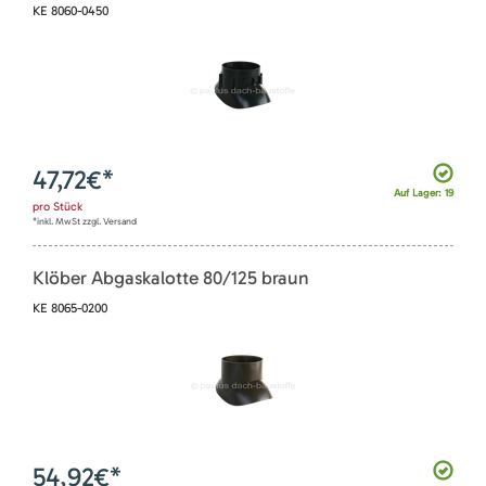
KE 8060-0450
47,72
€*
Auf Lager: 19
pro
Stück
*inkl. MwSt zzgl. Versand
Klöber Abgaskalotte 80/125 braun
KE 8065-0200
54,92
€*