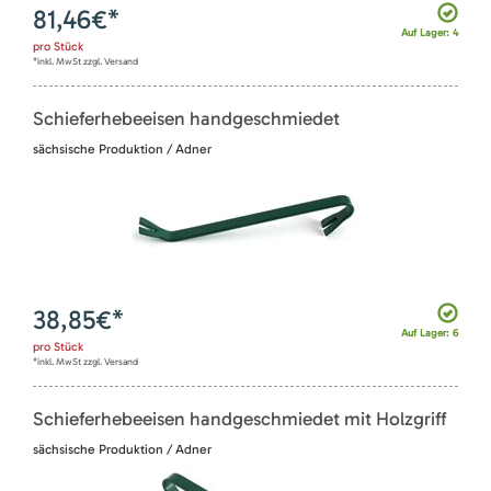
81,46
€*
Auf Lager: 4
pro
Stück
*inkl. MwSt zzgl. Versand
Schieferhebeeisen handgeschmiedet
sächsische Produktion / Adner
38,85
€*
Auf Lager: 6
pro
Stück
*inkl. MwSt zzgl. Versand
Schieferhebeeisen handgeschmiedet mit Holzgriff
sächsische Produktion / Adner