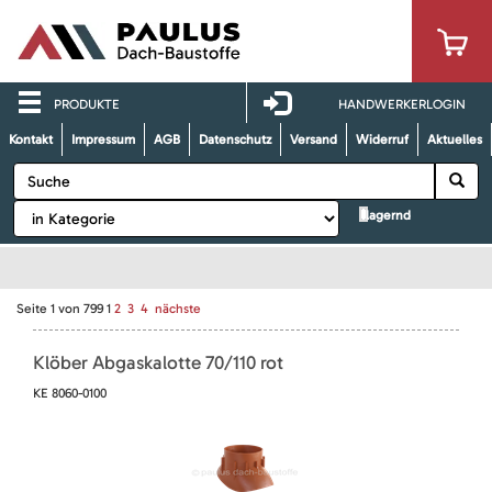
PRODUKTE
HANDWERKERLOGIN
Kontakt
Impressum
AGB
Datenschutz
Versand
Widerruf
Aktuelles
lagernd
Seite
1
von
799
1
2
3
4
nächste
Klöber Abgaskalotte 70/110 rot
KE 8060-0100