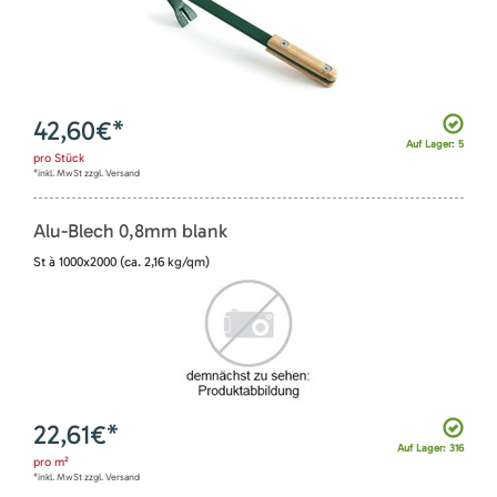
42,60
€*
Auf Lager: 5
pro
Stück
*inkl. MwSt zzgl. Versand
Alu-Blech 0,8mm blank
St à 1000x2000 (ca. 2,16 kg/qm)
22,61
€*
Auf Lager: 316
pro
m²
*inkl. MwSt zzgl. Versand