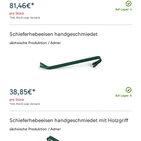
81,46
€*
Auf Lager: 4
pro
Stück
*inkl. MwSt zzgl. Versand
Schieferhebeeisen handgeschmiedet
sächsische Produktion / Adner
38,85
€*
Auf Lager: 6
pro
Stück
*inkl. MwSt zzgl. Versand
Schieferhebeeisen handgeschmiedet mit Holzgriff
sächsische Produktion / Adner