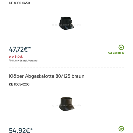
KE 8060-0450
47,72
€*
Auf Lager: 19
pro
Stück
*inkl. MwSt zzgl. Versand
Klöber Abgaskalotte 80/125 braun
KE 8065-0200
54,92
€*