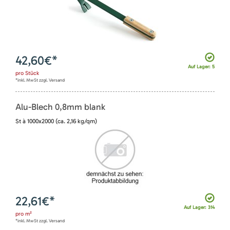
42,60
€*
Auf Lager: 5
pro
Stück
*inkl. MwSt zzgl. Versand
Alu-Blech 0,8mm blank
St à 1000x2000 (ca. 2,16 kg/qm)
22,61
€*
Auf Lager: 314
pro
m²
*inkl. MwSt zzgl. Versand