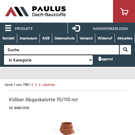
PRODUKTE
HANDWERKERLOGIN
Kontakt
Impressum
AGB
Datenschutz
Versand
Widerruf
Aktuelles
lagernd
Seite
1
von
799
1
2
3
4
nächste
Klöber Abgaskalotte 70/110 rot
KE 8060-0100