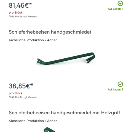
81,46
€*
Auf Lager: 4
pro
Stück
*inkl. MwSt zzgl. Versand
Schieferhebeeisen handgeschmiedet
sächsische Produktion / Adner
38,85
€*
Auf Lager: 6
pro
Stück
*inkl. MwSt zzgl. Versand
Schieferhebeeisen handgeschmiedet mit Holzgriff
sächsische Produktion / Adner