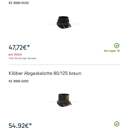
KE 8060-0450
47,72
€*
Auf Lager: 19
pro
Stück
*inkl. MwSt zzgl. Versand
Klöber Abgaskalotte 80/125 braun
KE 8065-0200
54,92
€*