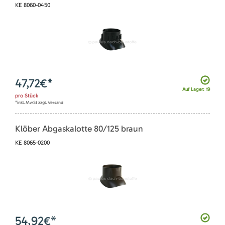
KE 8060-0450
47,72
€*
Auf Lager: 19
pro
Stück
*inkl. MwSt zzgl. Versand
Klöber Abgaskalotte 80/125 braun
KE 8065-0200
54,92
€*