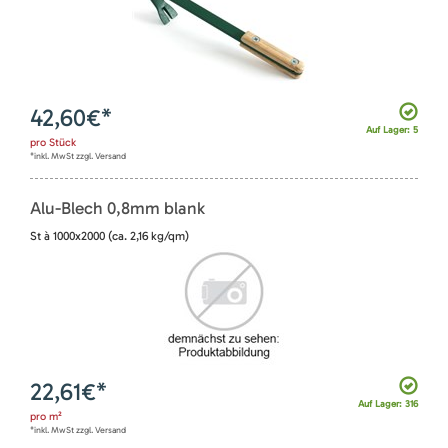
42,60
€*
Auf Lager: 5
pro
Stück
*inkl. MwSt zzgl. Versand
Alu-Blech 0,8mm blank
St à 1000x2000 (ca. 2,16 kg/qm)
22,61
€*
Auf Lager: 316
pro
m²
*inkl. MwSt zzgl. Versand