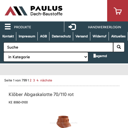
PRODUKTE
HANDWERKERLOGIN
Kontakt
Impressum
AGB
Datenschutz
Versand
Widerruf
Aktuelles
lagernd
Seite
1
von
799
1
2
3
4
nächste
Klöber Abgaskalotte 70/110 rot
KE 8060-0100