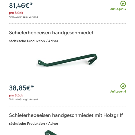
81,46
€*
Auf Lager: 4
pro
Stück
*inkl. MwSt zzgl. Versand
Schieferhebeeisen handgeschmiedet
sächsische Produktion / Adner
38,85
€*
Auf Lager: 6
pro
Stück
*inkl. MwSt zzgl. Versand
Schieferhebeeisen handgeschmiedet mit Holzgriff
sächsische Produktion / Adner