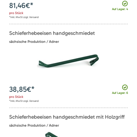
81,46
€*
Auf Lager: 4
pro
Stück
*inkl. MwSt zzgl. Versand
Schieferhebeeisen handgeschmiedet
sächsische Produktion / Adner
38,85
€*
Auf Lager: 6
pro
Stück
*inkl. MwSt zzgl. Versand
Schieferhebeeisen handgeschmiedet mit Holzgriff
sächsische Produktion / Adner