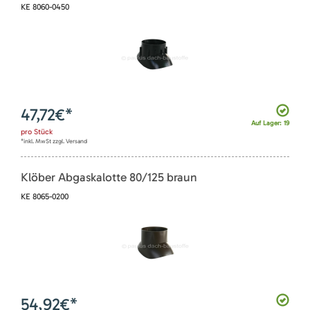
KE 8060-0450
47,72
€*
Auf Lager: 19
pro
Stück
*inkl. MwSt zzgl. Versand
Klöber Abgaskalotte 80/125 braun
KE 8065-0200
54,92
€*