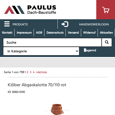
PRODUKTE
HANDWERKERLOGIN
Kontakt
Impressum
AGB
Datenschutz
Versand
Widerruf
Aktuelles
lagernd
Seite
1
von
799
1
2
3
4
nächste
Klöber Abgaskalotte 70/110 rot
KE 8060-0100