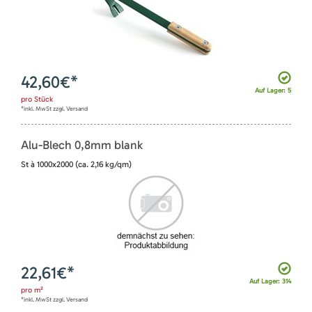
42,60
€*
Auf Lager: 5
pro
Stück
*inkl. MwSt zzgl. Versand
Alu-Blech 0,8mm blank
St à 1000x2000 (ca. 2,16 kg/qm)
22,61
€*
Auf Lager: 314
pro
m²
*inkl. MwSt zzgl. Versand