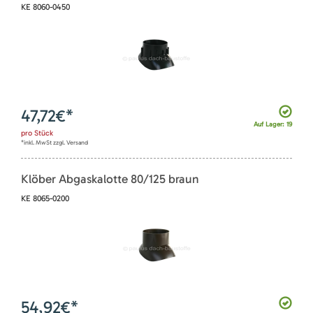
KE 8060-0450
47,72
€*
Auf Lager: 19
pro
Stück
*inkl. MwSt zzgl. Versand
Klöber Abgaskalotte 80/125 braun
KE 8065-0200
54,92
€*