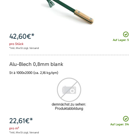
42,60
€*
Auf Lager: 5
pro
Stück
*inkl. MwSt zzgl. Versand
Alu-Blech 0,8mm blank
St à 1000x2000 (ca. 2,16 kg/qm)
22,61
€*
Auf Lager: 314
pro
m²
*inkl. MwSt zzgl. Versand