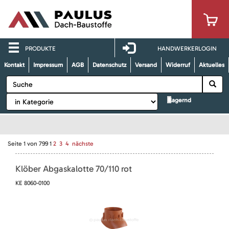
PRODUKTE
HANDWERKERLOGIN
Kontakt
Impressum
AGB
Datenschutz
Versand
Widerruf
Aktuelles
lagernd
Seite
1
von
799
1
2
3
4
nächste
Klöber Abgaskalotte 70/110 rot
KE 8060-0100