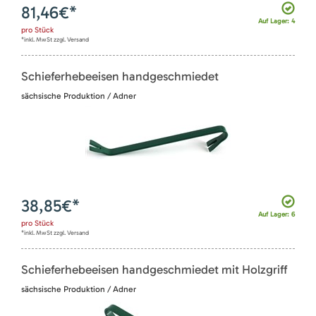
81,46
€*
Auf Lager: 4
pro
Stück
*inkl. MwSt zzgl. Versand
Schieferhebeeisen handgeschmiedet
sächsische Produktion / Adner
38,85
€*
Auf Lager: 6
pro
Stück
*inkl. MwSt zzgl. Versand
Schieferhebeeisen handgeschmiedet mit Holzgriff
sächsische Produktion / Adner