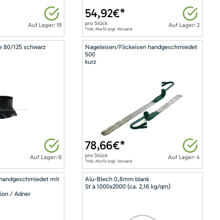
54,92
€*
pro
Stück
Auf Lager: 19
Auf Lager: 2
*inkl. MwSt zzgl. Versand
e 80/125 schwarz
Nageleisen/Flickeisen handgeschmiedet
500
kurz
78,66
€*
pro
Stück
Auf Lager: 6
Auf Lager: 4
*inkl. MwSt zzgl. Versand
 handgeschmiedet mit
Alu-Blech 0,8mm blank
St à 1000x2000 (ca. 2,16 kg/qm)
ion / Adner