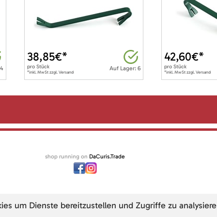
38,85
€*
42,60
€*
pro
Stück
pro
Stück
 4
Auf Lager: 6
*inkl. MwSt zzgl. Versand
*inkl. MwSt zzgl. Versand
shop running on
DaCuris.Trade
s um Dienste bereitzustellen und Zugriffe zu analysiere