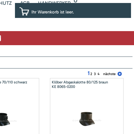
HUTZ
AGB
HANDWERKER
Ihr Warenkorb ist leer.
1
2
3
4
nächste
e 70/110 schwarz
Klöber Abgaskalotte 80/125 braun
KE 8065-0200