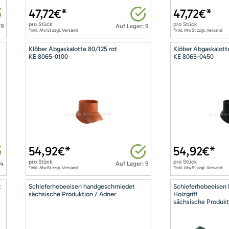
47,72
€*
47,72
€*
pro
Stück
pro
Stück
 9
Auf Lager: 9
*inkl. MwSt zzgl. Versand
*inkl. MwSt zzgl. Versand
Klöber Abgaskalotte 80/125 rot
Klöber Abgaskalott
KE 8065-0100
KE 8065-0450
54,92
€*
54,92
€*
pro
Stück
pro
Stück
14
Auf Lager: 9
*inkl. MwSt zzgl. Versand
*inkl. MwSt zzgl. Versand
t
Schieferhebeeisen handgeschmiedet
Schieferhebeeisen
sächsische Produktion / Adner
Holzgriff
sächsische Produkt