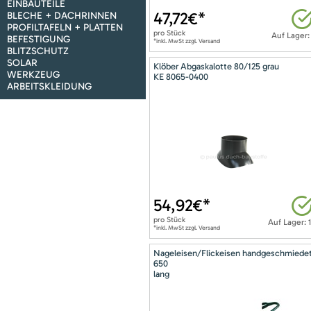
EINBAUTEILE
47,72
€*
BLECHE + DACHRINNEN
PROFILTAFELN + PLATTEN
pro
Stück
Auf Lager:
BEFESTIGUNG
*inkl. MwSt zzgl. Versand
BLITZSCHUTZ
SOLAR
Klöber Abgaskalotte 80/125 grau
WERKZEUG
KE 8065-0400
ARBEITSKLEIDUNG
54,92
€*
pro
Stück
Auf Lager: 
*inkl. MwSt zzgl. Versand
Nageleisen/Flickeisen handgeschmiede
650
lang