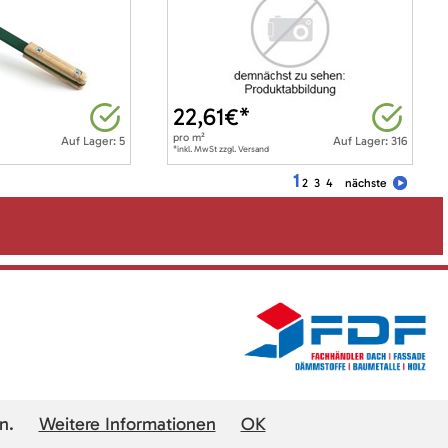
22,61
€*
pro
m²
Auf Lager: 5
Auf Lager: 316
*inkl. MwSt zzgl. Versand
1
2
3
4
nächste
n.
Weitere Informationen
OK