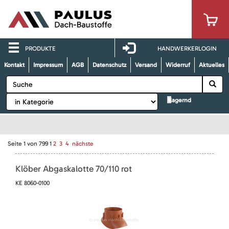
PRODUKTE
HANDWERKERLOGIN
Kontakt
Impressum
AGB
Datenschutz
Versand
Widerruf
Aktuelles
lagernd
Seite
1
von
799
1
2
3
4
nächste
Klöber Abgaskalotte 70/110 rot
KE 8060-0100