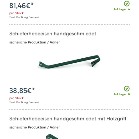
81,46
€*
Auf Lager: 4
pro
Stück
*inkl. MwSt zzgl. Versand
Schieferhebeeisen handgeschmiedet
sächsische Produktion / Adner
38,85
€*
Auf Lager: 6
pro
Stück
*inkl. MwSt zzgl. Versand
Schieferhebeeisen handgeschmiedet mit Holzgriff
sächsische Produktion / Adner