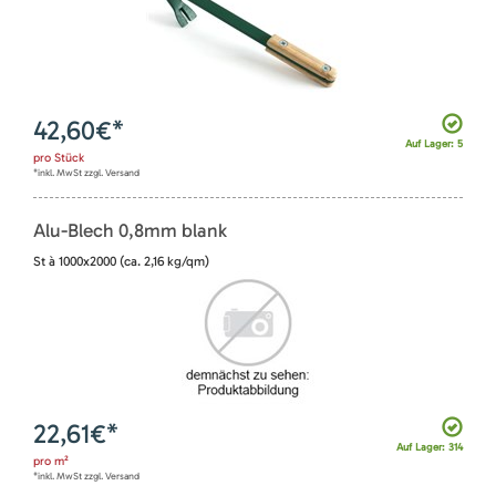
42,60
€*
Auf Lager: 5
pro
Stück
*inkl. MwSt zzgl. Versand
Alu-Blech 0,8mm blank
St à 1000x2000 (ca. 2,16 kg/qm)
22,61
€*
Auf Lager: 314
pro
m²
*inkl. MwSt zzgl. Versand