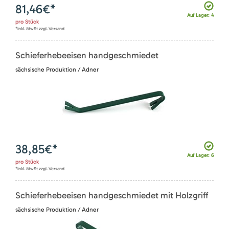
81,46
€*
Auf Lager: 4
pro
Stück
*inkl. MwSt zzgl. Versand
Schieferhebeeisen handgeschmiedet
sächsische Produktion / Adner
38,85
€*
Auf Lager: 6
pro
Stück
*inkl. MwSt zzgl. Versand
Schieferhebeeisen handgeschmiedet mit Holzgriff
sächsische Produktion / Adner