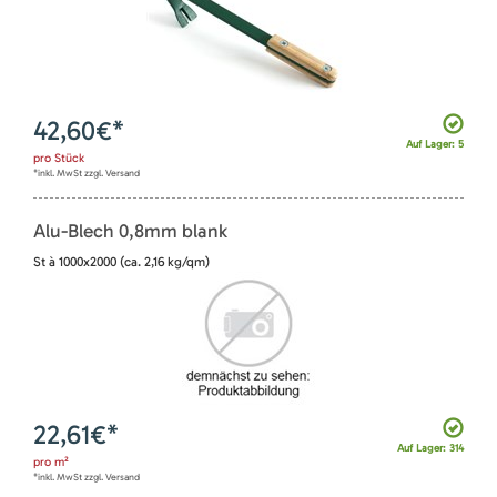
42,60
€*
Auf Lager: 5
pro
Stück
*inkl. MwSt zzgl. Versand
Alu-Blech 0,8mm blank
St à 1000x2000 (ca. 2,16 kg/qm)
22,61
€*
Auf Lager: 314
pro
m²
*inkl. MwSt zzgl. Versand