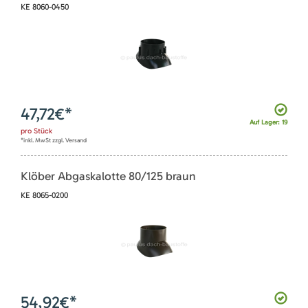
KE 8060-0450
47,72
€*
Auf Lager: 19
pro
Stück
*inkl. MwSt zzgl. Versand
Klöber Abgaskalotte 80/125 braun
KE 8065-0200
54,92
€*