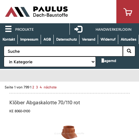
PRODUKTE
HANDWERKERLOGIN
Kontakt
Impressum
AGB
Datenschutz
Versand
Widerruf
Aktuelles
lagernd
Seite
1
von
799
1
2
3
4
nächste
Klöber Abgaskalotte 70/110 rot
KE 8060-0100