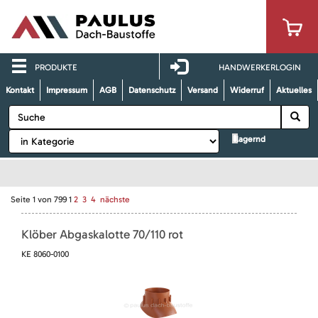
PRODUKTE
HANDWERKERLOGIN
Kontakt
Impressum
AGB
Datenschutz
Versand
Widerruf
Aktuelles
lagernd
Seite
1
von
799
1
2
3
4
nächste
Klöber Abgaskalotte 70/110 rot
KE 8060-0100