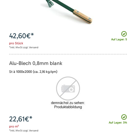
42,60
€*
Auf Lager: 5
pro
Stück
*inkl. MwSt zzgl. Versand
Alu-Blech 0,8mm blank
St à 1000x2000 (ca. 2,16 kg/qm)
22,61
€*
Auf Lager: 314
pro
m²
*inkl. MwSt zzgl. Versand