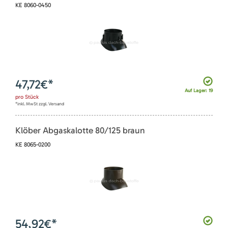
KE 8060-0450
47,72
€*
Auf Lager: 19
pro
Stück
*inkl. MwSt zzgl. Versand
Klöber Abgaskalotte 80/125 braun
KE 8065-0200
54,92
€*