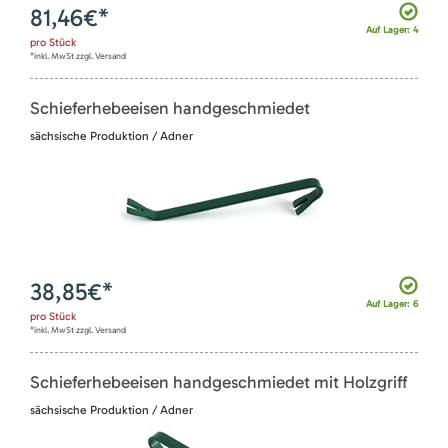
81,46
€*
Auf Lager: 4
pro
Stück
*inkl. MwSt zzgl. Versand
Schieferhebeeisen handgeschmiedet
sächsische Produktion / Adner
38,85
€*
Auf Lager: 6
pro
Stück
*inkl. MwSt zzgl. Versand
Schieferhebeeisen handgeschmiedet mit Holzgriff
sächsische Produktion / Adner