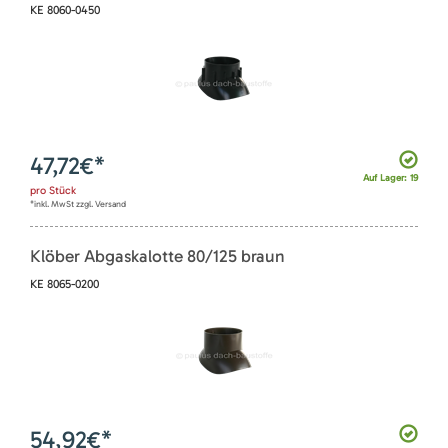
KE 8060-0450
47,72
€*
Auf Lager: 19
pro
Stück
*inkl. MwSt zzgl. Versand
Klöber Abgaskalotte 80/125 braun
KE 8065-0200
54,92
€*