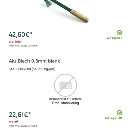
42,60
€*
Auf Lager: 5
pro
Stück
*inkl. MwSt zzgl. Versand
Alu-Blech 0,8mm blank
St à 1000x2000 (ca. 2,16 kg/qm)
22,61
€*
Auf Lager: 314
pro
m²
*inkl. MwSt zzgl. Versand