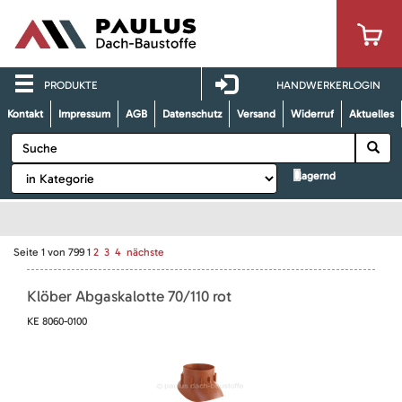
PRODUKTE
HANDWERKERLOGIN
Kontakt
Impressum
AGB
Datenschutz
Versand
Widerruf
Aktuelles
lagernd
Seite
1
von
799
1
2
3
4
nächste
Klöber Abgaskalotte 70/110 rot
KE 8060-0100