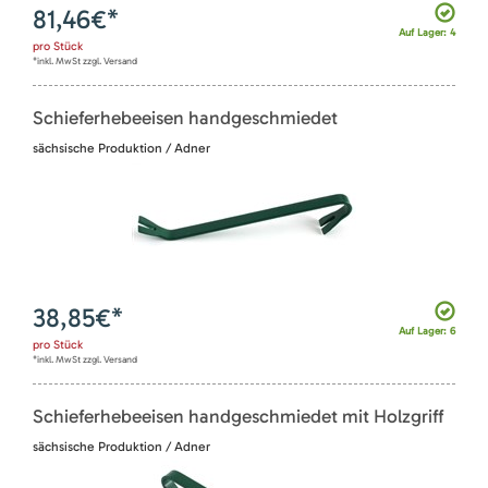
81,46
€*
Auf Lager: 4
pro
Stück
*inkl. MwSt zzgl. Versand
Schieferhebeeisen handgeschmiedet
sächsische Produktion / Adner
38,85
€*
Auf Lager: 6
pro
Stück
*inkl. MwSt zzgl. Versand
Schieferhebeeisen handgeschmiedet mit Holzgriff
sächsische Produktion / Adner