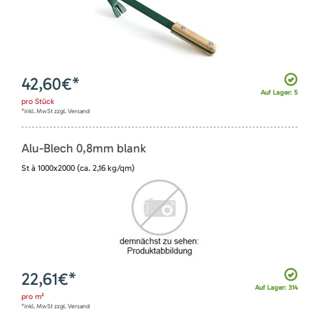
42,60
€*
Auf Lager: 5
pro
Stück
*inkl. MwSt zzgl. Versand
Alu-Blech 0,8mm blank
St à 1000x2000 (ca. 2,16 kg/qm)
22,61
€*
Auf Lager: 314
pro
m²
*inkl. MwSt zzgl. Versand