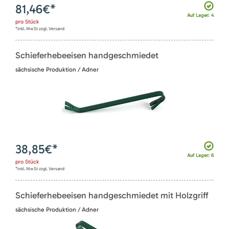
81,46
€*
Auf Lager: 4
pro
Stück
*inkl. MwSt zzgl. Versand
Schieferhebeeisen handgeschmiedet
sächsische Produktion / Adner
38,85
€*
Auf Lager: 6
pro
Stück
*inkl. MwSt zzgl. Versand
Schieferhebeeisen handgeschmiedet mit Holzgriff
sächsische Produktion / Adner