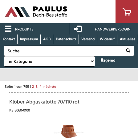
PRODUKTE
HANDWERKERLOGIN
Kontakt
Impressum
AGB
Datenschutz
Versand
Widerruf
Aktuelles
lagernd
Seite
1
von
799
1
2
3
4
nächste
Klöber Abgaskalotte 70/110 rot
KE 8060-0100