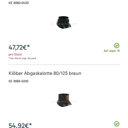
KE 8060-0450
47,72
€*
Auf Lager: 19
pro
Stück
*inkl. MwSt zzgl. Versand
Klöber Abgaskalotte 80/125 braun
KE 8065-0200
54,92
€*