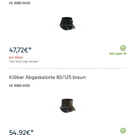
KE 8060-0450
47,72
€*
Auf Lager: 19
pro
Stück
*inkl. MwSt zzgl. Versand
Klöber Abgaskalotte 80/125 braun
KE 8065-0200
54,92
€*