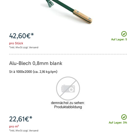
42,60
€*
Auf Lager: 5
pro
Stück
*inkl. MwSt zzgl. Versand
Alu-Blech 0,8mm blank
St à 1000x2000 (ca. 2,16 kg/qm)
22,61
€*
Auf Lager: 314
pro
m²
*inkl. MwSt zzgl. Versand