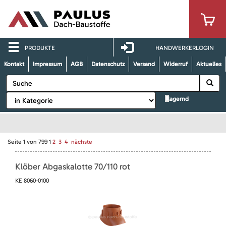
PRODUKTE
HANDWERKERLOGIN
Kontakt
Impressum
AGB
Datenschutz
Versand
Widerruf
Aktuelles
lagernd
Seite
1
von
799
1
2
3
4
nächste
Klöber Abgaskalotte 70/110 rot
KE 8060-0100