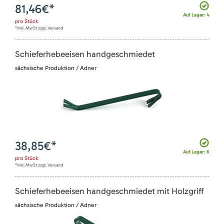
81,46
€*
Auf Lager: 4
pro
Stück
*inkl. MwSt zzgl. Versand
Schieferhebeeisen handgeschmiedet
sächsische Produktion / Adner
38,85
€*
Auf Lager: 6
pro
Stück
*inkl. MwSt zzgl. Versand
Schieferhebeeisen handgeschmiedet mit Holzgriff
sächsische Produktion / Adner