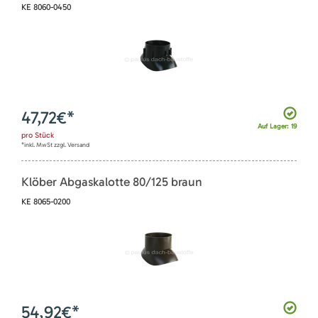
KE 8060-0450
47,72
€*
Auf Lager: 19
pro
Stück
*inkl. MwSt zzgl. Versand
Klöber Abgaskalotte 80/125 braun
KE 8065-0200
54,92
€*