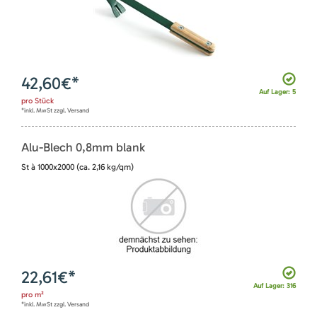
42,60
€*
Auf Lager: 5
pro
Stück
*inkl. MwSt zzgl. Versand
Alu-Blech 0,8mm blank
St à 1000x2000 (ca. 2,16 kg/qm)
22,61
€*
Auf Lager: 316
pro
m²
*inkl. MwSt zzgl. Versand