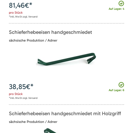
81,46
€*
Auf Lager: 4
pro
Stück
*inkl. MwSt zzgl. Versand
Schieferhebeeisen handgeschmiedet
sächsische Produktion / Adner
38,85
€*
Auf Lager: 6
pro
Stück
*inkl. MwSt zzgl. Versand
Schieferhebeeisen handgeschmiedet mit Holzgriff
sächsische Produktion / Adner