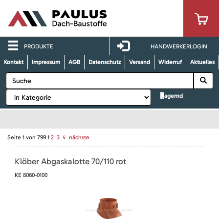
PRODUKTE
HANDWERKERLOGIN
Kontakt
Impressum
AGB
Datenschutz
Versand
Widerruf
Aktuelles
lagernd
Seite
1
von
799
1
2
3
4
nächste
Klöber Abgaskalotte 70/110 rot
KE 8060-0100