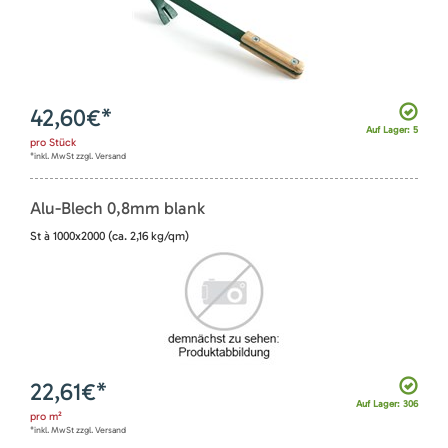
42,60
€*
Auf Lager: 5
pro
Stück
*inkl. MwSt zzgl. Versand
Alu-Blech 0,8mm blank
St à 1000x2000 (ca. 2,16 kg/qm)
22,61
€*
Auf Lager: 306
pro
m²
*inkl. MwSt zzgl. Versand