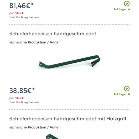
81,46
€*
Auf Lager: 4
pro
Stück
*inkl. MwSt zzgl. Versand
Schieferhebeeisen handgeschmiedet
sächsische Produktion / Adner
38,85
€*
Auf Lager: 6
pro
Stück
*inkl. MwSt zzgl. Versand
Schieferhebeeisen handgeschmiedet mit Holzgriff
sächsische Produktion / Adner