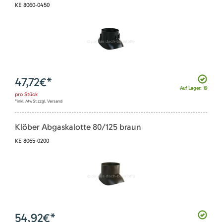
KE 8060-0450
47,72
€*
Auf Lager: 19
pro
Stück
*inkl. MwSt zzgl. Versand
Klöber Abgaskalotte 80/125 braun
KE 8065-0200
54,92
€*