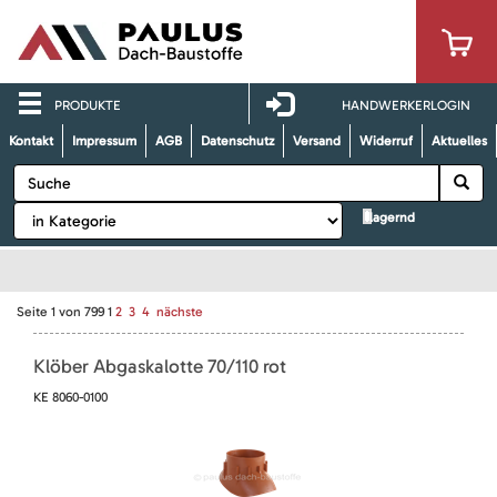
PRODUKTE
HANDWERKERLOGIN
Kontakt
Impressum
AGB
Datenschutz
Versand
Widerruf
Aktuelles
lagernd
Seite
1
von
799
1
2
3
4
nächste
Klöber Abgaskalotte 70/110 rot
KE 8060-0100