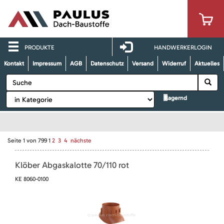
PRODUKTE
HANDWERKERLOGIN
Kontakt
Impressum
AGB
Datenschutz
Versand
Widerruf
Aktuelles
lagernd
Seite
1
von
799
1
2
3
4
nächste
Klöber Abgaskalotte 70/110 rot
KE 8060-0100