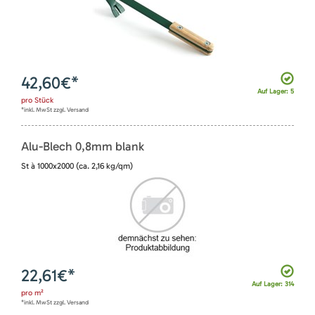
42,60
€*
Auf Lager: 5
pro
Stück
*inkl. MwSt zzgl. Versand
Alu-Blech 0,8mm blank
St à 1000x2000 (ca. 2,16 kg/qm)
22,61
€*
Auf Lager: 314
pro
m²
*inkl. MwSt zzgl. Versand