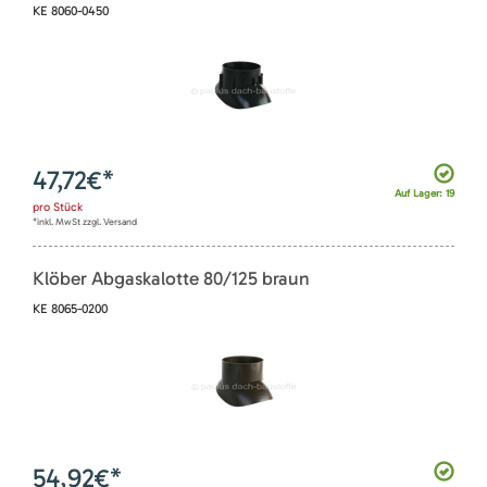
KE 8060-0450
47,72
€*
Auf Lager: 19
pro
Stück
*inkl. MwSt zzgl. Versand
Klöber Abgaskalotte 80/125 braun
KE 8065-0200
54,92
€*