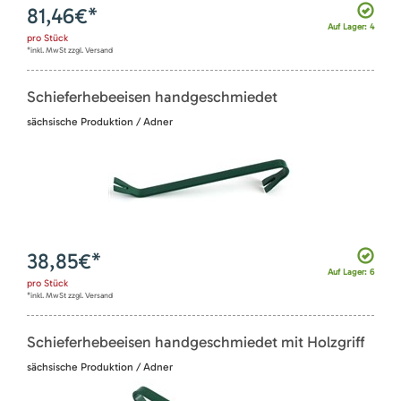
81,46
€*
Auf Lager: 4
pro
Stück
*inkl. MwSt zzgl. Versand
Schieferhebeeisen handgeschmiedet
sächsische Produktion / Adner
38,85
€*
Auf Lager: 6
pro
Stück
*inkl. MwSt zzgl. Versand
Schieferhebeeisen handgeschmiedet mit Holzgriff
sächsische Produktion / Adner