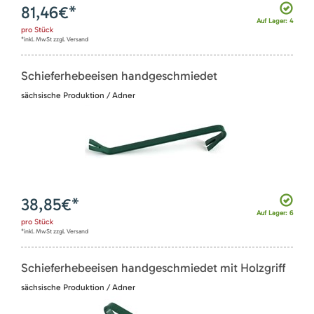
81,46
€*
Auf Lager: 4
pro
Stück
*inkl. MwSt zzgl. Versand
Schieferhebeeisen handgeschmiedet
sächsische Produktion / Adner
38,85
€*
Auf Lager: 6
pro
Stück
*inkl. MwSt zzgl. Versand
Schieferhebeeisen handgeschmiedet mit Holzgriff
sächsische Produktion / Adner