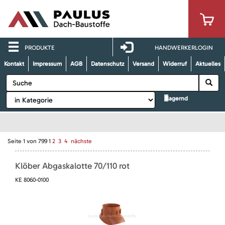
PRODUKTE
HANDWERKERLOGIN
Kontakt
Impressum
AGB
Datenschutz
Versand
Widerruf
Aktuelles
lagernd
Seite
1
von
799
1
2
3
4
nächste
Klöber Abgaskalotte 70/110 rot
KE 8060-0100