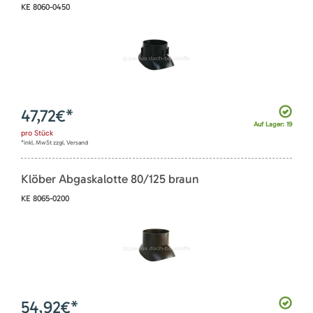
KE 8060-0450
47,72
€*
Auf Lager: 19
pro
Stück
*inkl. MwSt zzgl. Versand
Klöber Abgaskalotte 80/125 braun
KE 8065-0200
54,92
€*