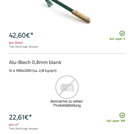
42,60
€*
Auf Lager: 5
pro
Stück
*inkl. MwSt zzgl. Versand
Alu-Blech 0,8mm blank
St à 1000x2000 (ca. 2,16 kg/qm)
22,61
€*
Auf Lager: 306
pro
m²
*inkl. MwSt zzgl. Versand