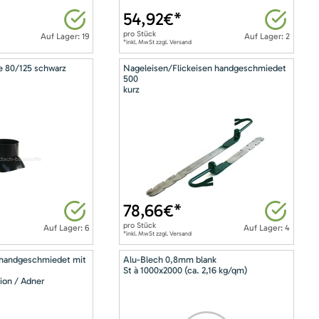
54,92
€*
pro
Stück
Auf Lager: 19
Auf Lager: 2
*inkl. MwSt zzgl. Versand
e 80/125 schwarz
Nageleisen/Flickeisen handgeschmiedet
500
kurz
78,66
€*
pro
Stück
Auf Lager: 6
Auf Lager: 4
*inkl. MwSt zzgl. Versand
 handgeschmiedet mit
Alu-Blech 0,8mm blank
St à 1000x2000 (ca. 2,16 kg/qm)
ion / Adner