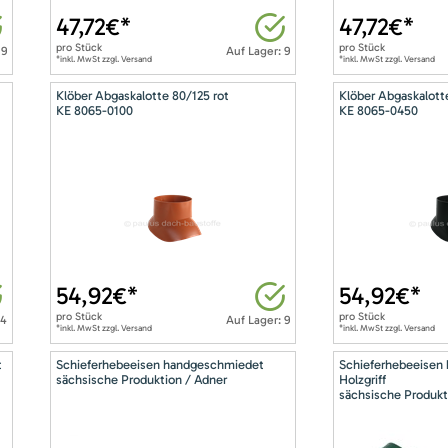
47,72
€*
47,72
€*
pro
Stück
pro
Stück
 9
Auf Lager: 9
*inkl. MwSt zzgl. Versand
*inkl. MwSt zzgl. Versand
Klöber Abgaskalotte 80/125 rot
Klöber Abgaskalott
KE 8065-0100
KE 8065-0450
54,92
€*
54,92
€*
pro
Stück
pro
Stück
14
Auf Lager: 9
*inkl. MwSt zzgl. Versand
*inkl. MwSt zzgl. Versand
t
Schieferhebeeisen handgeschmiedet
Schieferhebeeisen
sächsische Produktion / Adner
Holzgriff
sächsische Produkt