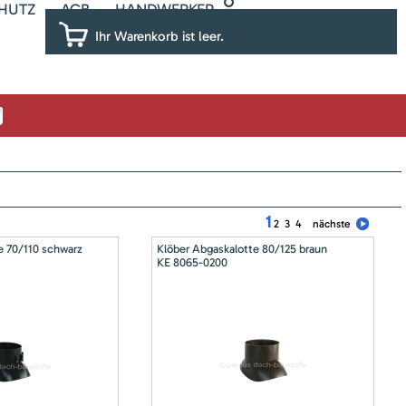
HUTZ
AGB
HANDWERKER
Ihr Warenkorb ist leer.
1
2
3
4
nächste
e 70/110 schwarz
Klöber Abgaskalotte 80/125 braun
KE 8065-0200