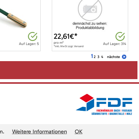
22,61
€*
pro
m²
Auf Lager: 5
Auf Lager: 314
*inkl. MwSt zzgl. Versand
1
2
3
4
nächste
n.
Weitere Informationen
OK