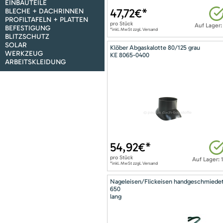
EINBAUTEILE
47,72
€*
BLECHE + DACHRINNEN
PROFILTAFELN + PLATTEN
pro
Stück
Auf Lager:
BEFESTIGUNG
*inkl. MwSt zzgl. Versand
BLITZSCHUTZ
SOLAR
Klöber Abgaskalotte 80/125 grau
WERKZEUG
KE 8065-0400
ARBEITSKLEIDUNG
54,92
€*
pro
Stück
Auf Lager: 
*inkl. MwSt zzgl. Versand
Nageleisen/Flickeisen handgeschmiede
650
lang