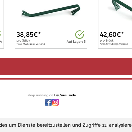
38,85
€*
42,60
€*
pro
Stück
pro
Stück
 4
Auf Lager: 6
*inkl. MwSt zzgl. Versand
*inkl. MwSt zzgl. Versand
shop running on
DaCuris.Trade
s um Dienste bereitzustellen und Zugriffe zu analysiere