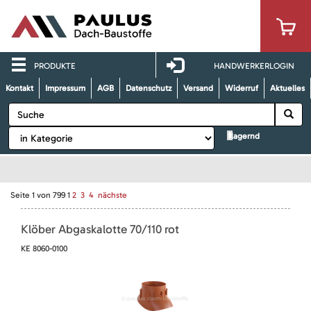
PRODUKTE
HANDWERKERLOGIN
Kontakt
Impressum
AGB
Datenschutz
Versand
Widerruf
Aktuelles
lagernd
Seite
1
von
799
1
2
3
4
nächste
Klöber Abgaskalotte 70/110 rot
KE 8060-0100