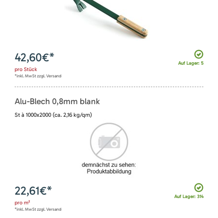
42,60
€*
Auf Lager: 5
pro
Stück
*inkl. MwSt zzgl. Versand
Alu-Blech 0,8mm blank
St à 1000x2000 (ca. 2,16 kg/qm)
22,61
€*
Auf Lager: 314
pro
m²
*inkl. MwSt zzgl. Versand