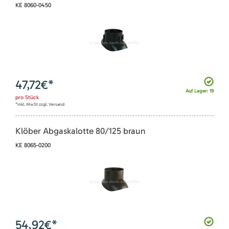
KE 8060-0450
47,72
€*
Auf Lager: 19
pro
Stück
*inkl. MwSt zzgl. Versand
Klöber Abgaskalotte 80/125 braun
KE 8065-0200
54,92
€*