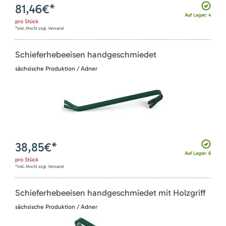
81,46
€*
Auf Lager: 4
pro
Stück
*inkl. MwSt zzgl. Versand
Schieferhebeeisen handgeschmiedet
sächsische Produktion / Adner
38,85
€*
Auf Lager: 6
pro
Stück
*inkl. MwSt zzgl. Versand
Schieferhebeeisen handgeschmiedet mit Holzgriff
sächsische Produktion / Adner