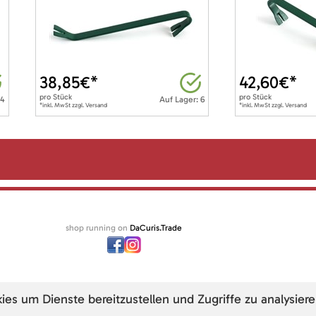
38,85
€*
42,60
€*
pro
Stück
pro
Stück
 4
Auf Lager: 6
*inkl. MwSt zzgl. Versand
*inkl. MwSt zzgl. Versand
shop running on
DaCuris.Trade
s um Dienste bereitzustellen und Zugriffe zu analysiere