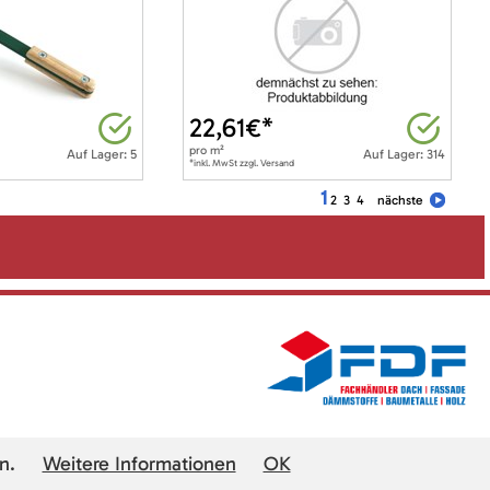
22,61
€*
pro
m²
Auf Lager: 5
Auf Lager: 314
*inkl. MwSt zzgl. Versand
1
2
3
4
nächste
n.
Weitere Informationen
OK