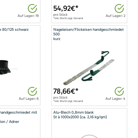
54,92
€*
pro
Stück
Auf Lager: 19
Auf Lager: 2
*inkl. MwSt zzgl. Versand
e 80/125 schwarz
Nageleisen/Flickeisen handgeschmiedet
500
kurz
78,66
€*
pro
Stück
Auf Lager: 6
Auf Lager: 4
*inkl. MwSt zzgl. Versand
 handgeschmiedet mit
Alu-Blech 0,8mm blank
St à 1000x2000 (ca. 2,16 kg/qm)
ion / Adner