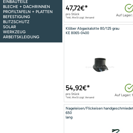
EINBAUTEILE
47,72
€*
BLECHE + DACHRINNEN
PROFILTAFELN + PLATTEN
pro
Stück
Auf Lager:
BEFESTIGUNG
*inkl. MwSt zzgl. Versand
BLITZSCHUTZ
SOLAR
Klöber Abgaskalotte 80/125 grau
WERKZEUG
KE 8065-0400
ARBEITSKLEIDUNG
54,92
€*
pro
Stück
Auf Lager: 
*inkl. MwSt zzgl. Versand
Nageleisen/Flickeisen handgeschmiede
650
lang