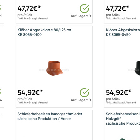
47,72
€*
47,72
€*
pro
Stück
pro
Stück
 9
Auf Lager: 9
*inkl. MwSt zzgl. Versand
*inkl. MwSt zzgl. Versand
Klöber Abgaskalotte 80/125 rot
Klöber Abgaskalott
KE 8065-0100
KE 8065-0450
54,92
€*
54,92
€*
pro
Stück
pro
Stück
14
Auf Lager: 9
*inkl. MwSt zzgl. Versand
*inkl. MwSt zzgl. Versand
t
Schieferhebeeisen handgeschmiedet
Schieferhebeeisen
sächsische Produktion / Adner
Holzgriff
sächsische Produkt