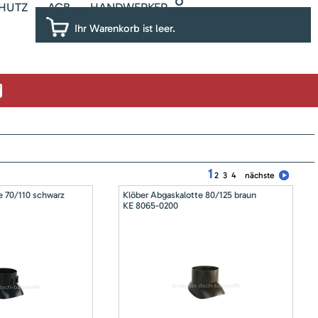
HUTZ
AGB
HANDWERKER
Ihr Warenkorb ist leer.
1
2
3
4
nächste
e 70/110 schwarz
Klöber Abgaskalotte 80/125 braun
KE 8065-0200