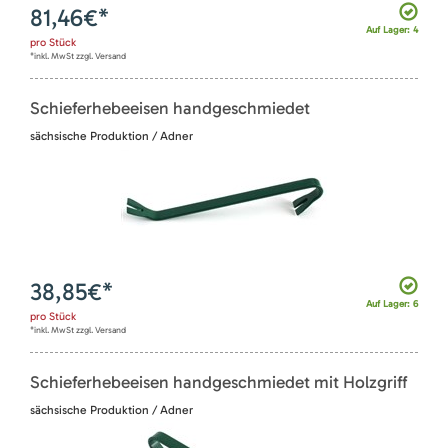
81,46
€*
Auf Lager: 4
pro
Stück
*inkl. MwSt zzgl. Versand
Schieferhebeeisen handgeschmiedet
sächsische Produktion / Adner
38,85
€*
Auf Lager: 6
pro
Stück
*inkl. MwSt zzgl. Versand
Schieferhebeeisen handgeschmiedet mit Holzgriff
sächsische Produktion / Adner