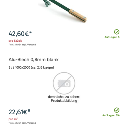
42,60
€*
Auf Lager: 5
pro
Stück
*inkl. MwSt zzgl. Versand
Alu-Blech 0,8mm blank
St à 1000x2000 (ca. 2,16 kg/qm)
22,61
€*
Auf Lager: 314
pro
m²
*inkl. MwSt zzgl. Versand