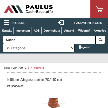
PRODUKTE
HANDWERKERLOGIN
Kontakt
Impressum
AGB
Datenschutz
Versand
Widerruf
Aktuelles
lagernd
Seite
1
von
799
1
2
3
4
nächste
Klöber Abgaskalotte 70/110 rot
KE 8060-0100