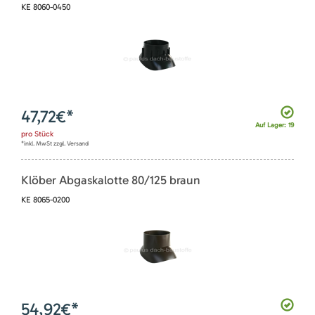
KE 8060-0450
47,72
€*
Auf Lager: 19
pro
Stück
*inkl. MwSt zzgl. Versand
Klöber Abgaskalotte 80/125 braun
KE 8065-0200
54,92
€*