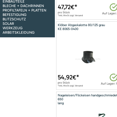
EINBAUTEILE
47,72
€*
BLECHE + DACHRINNEN
PROFILTAFELN + PLATTEN
pro
Stück
Auf Lager:
BEFESTIGUNG
*inkl. MwSt zzgl. Versand
BLITZSCHUTZ
SOLAR
Klöber Abgaskalotte 80/125 grau
WERKZEUG
KE 8065-0400
ARBEITSKLEIDUNG
54,92
€*
pro
Stück
Auf Lager: 
*inkl. MwSt zzgl. Versand
Nageleisen/Flickeisen handgeschmiede
650
lang