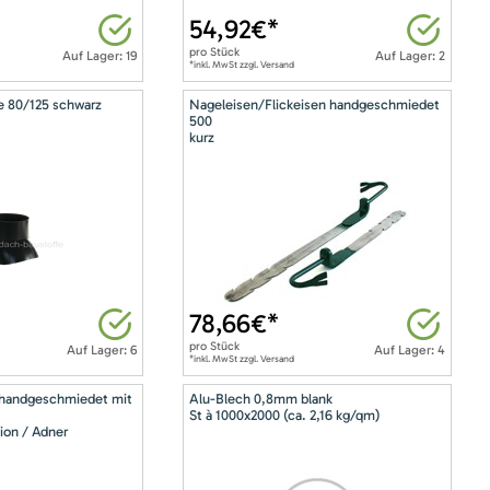
54,92
€*
pro
Stück
Auf Lager: 19
Auf Lager: 2
*inkl. MwSt zzgl. Versand
e 80/125 schwarz
Nageleisen/Flickeisen handgeschmiedet
500
kurz
78,66
€*
pro
Stück
Auf Lager: 6
Auf Lager: 4
*inkl. MwSt zzgl. Versand
 handgeschmiedet mit
Alu-Blech 0,8mm blank
St à 1000x2000 (ca. 2,16 kg/qm)
ion / Adner