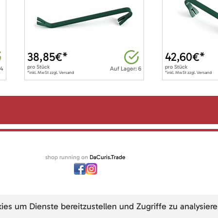
38,85
€*
42,60
€*
pro
Stück
pro
Stück
 4
Auf Lager: 6
*inkl. MwSt zzgl. Versand
*inkl. MwSt zzgl. Versand
shop running on
DaCuris.Trade
s um Dienste bereitzustellen und Zugriffe zu analysiere