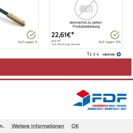
22,61
€*
pro
m²
Auf Lager: 5
Auf Lager: 314
*inkl. MwSt zzgl. Versand
1
2
3
4
nächste
n.
Weitere Informationen
OK