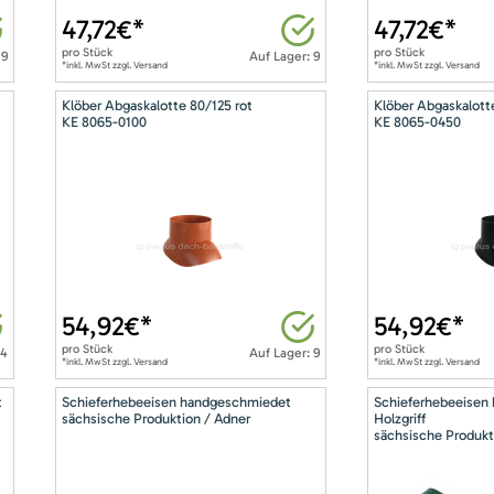
47,72
€*
47,72
€*
pro
Stück
pro
Stück
 9
Auf Lager: 9
*inkl. MwSt zzgl. Versand
*inkl. MwSt zzgl. Versand
Klöber Abgaskalotte 80/125 rot
Klöber Abgaskalott
KE 8065-0100
KE 8065-0450
54,92
€*
54,92
€*
pro
Stück
pro
Stück
14
Auf Lager: 9
*inkl. MwSt zzgl. Versand
*inkl. MwSt zzgl. Versand
t
Schieferhebeeisen handgeschmiedet
Schieferhebeeisen
sächsische Produktion / Adner
Holzgriff
sächsische Produkt