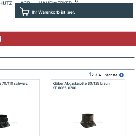
HUTZ
AGB
HANDWERKER
Ihr Warenkorb ist leer.
1
2
3
4
nächste
e 70/110 schwarz
Klöber Abgaskalotte 80/125 braun
KE 8065-0200