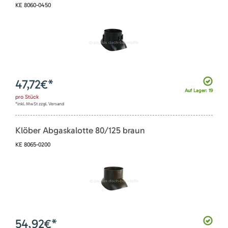
KE 8060-0450
47,72
€*
Auf Lager: 19
pro
Stück
*inkl. MwSt zzgl. Versand
Klöber Abgaskalotte 80/125 braun
KE 8065-0200
54,92
€*