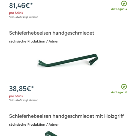
81,46
€*
Auf Lager: 4
pro
Stück
*inkl. MwSt zzgl. Versand
Schieferhebeeisen handgeschmiedet
sächsische Produktion / Adner
38,85
€*
Auf Lager: 6
pro
Stück
*inkl. MwSt zzgl. Versand
Schieferhebeeisen handgeschmiedet mit Holzgriff
sächsische Produktion / Adner