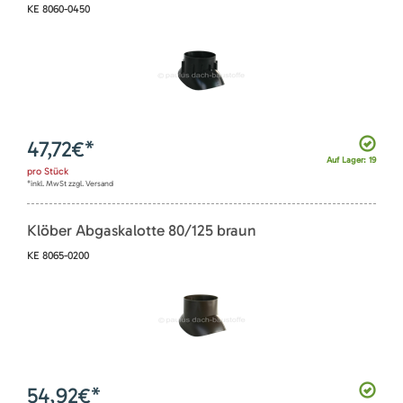
KE 8060-0450
47,72
€*
Auf Lager: 19
pro
Stück
*inkl. MwSt zzgl. Versand
Klöber Abgaskalotte 80/125 braun
KE 8065-0200
54,92
€*