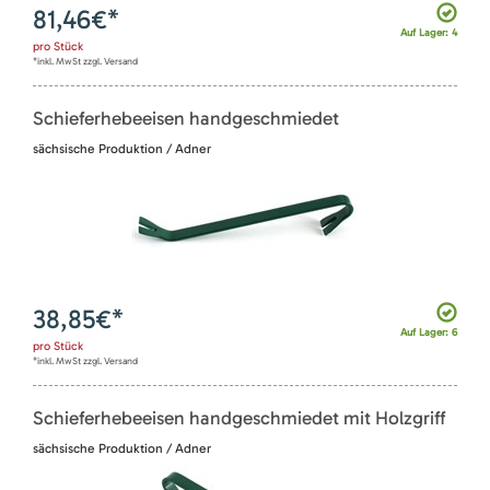
81,46
€*
Auf Lager: 4
pro
Stück
*inkl. MwSt zzgl. Versand
Schieferhebeeisen handgeschmiedet
sächsische Produktion / Adner
38,85
€*
Auf Lager: 6
pro
Stück
*inkl. MwSt zzgl. Versand
Schieferhebeeisen handgeschmiedet mit Holzgriff
sächsische Produktion / Adner