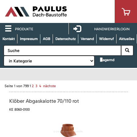
PRODUKTE
HANDWERKERLOGIN
Kontakt
Impressum
AGB
Datenschutz
Versand
Widerruf
Aktuelles
lagernd
Seite
1
von
799
1
2
3
4
nächste
Klöber Abgaskalotte 70/110 rot
KE 8060-0100