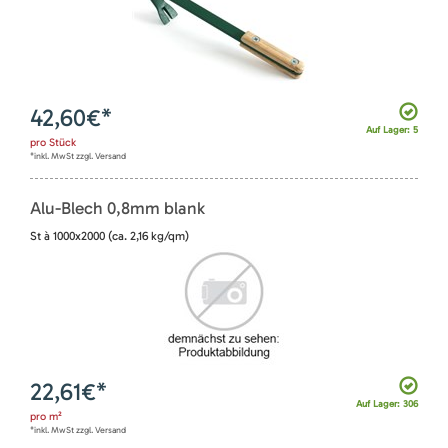
42,60
€*
Auf Lager: 5
pro
Stück
*inkl. MwSt zzgl. Versand
Alu-Blech 0,8mm blank
St à 1000x2000 (ca. 2,16 kg/qm)
22,61
€*
Auf Lager: 306
pro
m²
*inkl. MwSt zzgl. Versand