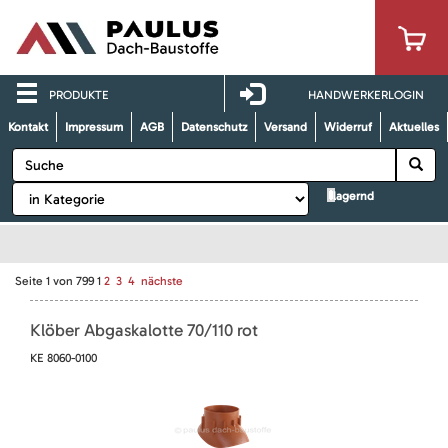
PRODUKTE
HANDWERKERLOGIN
Kontakt
Impressum
AGB
Datenschutz
Versand
Widerruf
Aktuelles
lagernd
Seite
1
von
799
1
2
3
4
nächste
Klöber Abgaskalotte 70/110 rot
KE 8060-0100