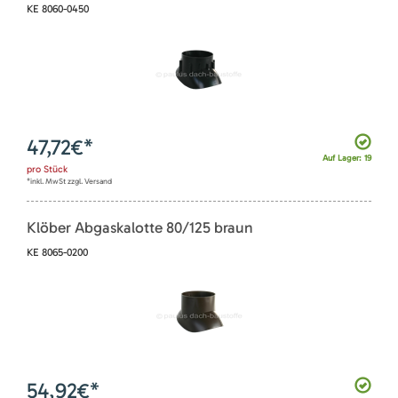
KE 8060-0450
47,72
€*
Auf Lager: 19
pro
Stück
*inkl. MwSt zzgl. Versand
Klöber Abgaskalotte 80/125 braun
KE 8065-0200
54,92
€*