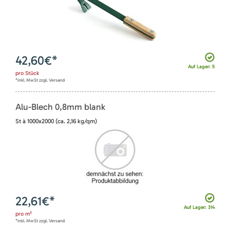
42,60
€*
Auf Lager: 5
pro
Stück
*inkl. MwSt zzgl. Versand
Alu-Blech 0,8mm blank
St à 1000x2000 (ca. 2,16 kg/qm)
22,61
€*
Auf Lager: 314
pro
m²
*inkl. MwSt zzgl. Versand