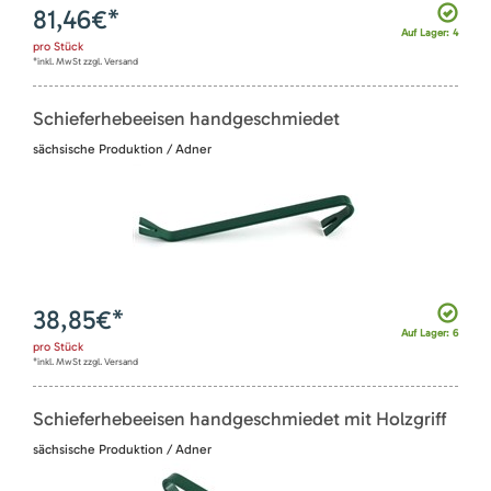
81,46
€*
Auf Lager: 4
pro
Stück
*inkl. MwSt zzgl. Versand
Schieferhebeeisen handgeschmiedet
sächsische Produktion / Adner
38,85
€*
Auf Lager: 6
pro
Stück
*inkl. MwSt zzgl. Versand
Schieferhebeeisen handgeschmiedet mit Holzgriff
sächsische Produktion / Adner