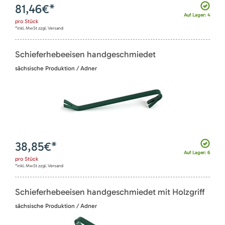
81,46
€*
Auf Lager: 4
pro
Stück
*inkl. MwSt zzgl. Versand
Schieferhebeeisen handgeschmiedet
sächsische Produktion / Adner
38,85
€*
Auf Lager: 6
pro
Stück
*inkl. MwSt zzgl. Versand
Schieferhebeeisen handgeschmiedet mit Holzgriff
sächsische Produktion / Adner