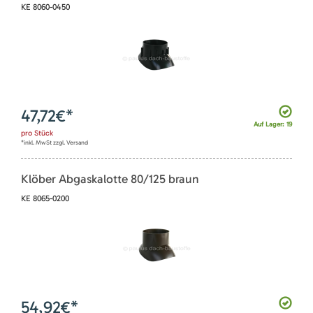
KE 8060-0450
47,72
€*
Auf Lager: 19
pro
Stück
*inkl. MwSt zzgl. Versand
Klöber Abgaskalotte 80/125 braun
KE 8065-0200
54,92
€*