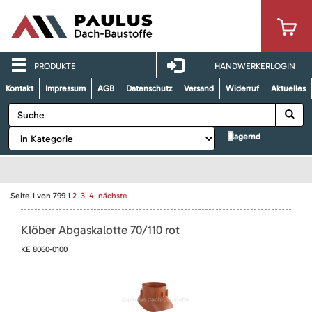
PRODUKTE
HANDWERKERLOGIN
Kontakt
Impressum
AGB
Datenschutz
Versand
Widerruf
Aktuelles
lagernd
Seite
1
von
799
1
2
3
4
nächste
Klöber Abgaskalotte 70/110 rot
KE 8060-0100