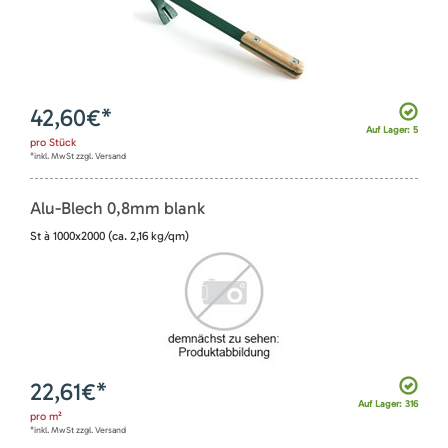
42,60
€*
Auf Lager: 5
pro
Stück
*inkl. MwSt zzgl. Versand
Alu-Blech 0,8mm blank
St à 1000x2000 (ca. 2,16 kg/qm)
22,61
€*
Auf Lager: 316
pro
m²
*inkl. MwSt zzgl. Versand