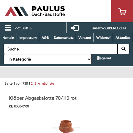
PRODUKTE
HANDWERKERLOGIN
Kontakt
Impressum
AGB
Datenschutz
Versand
Widerruf
Aktuelles
lagernd
Seite
1
von
799
1
2
3
4
nächste
Klöber Abgaskalotte 70/110 rot
KE 8060-0100