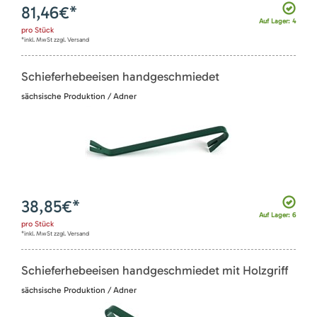
81,46
€*
Auf Lager: 4
pro
Stück
*inkl. MwSt zzgl. Versand
Schieferhebeeisen handgeschmiedet
sächsische Produktion / Adner
38,85
€*
Auf Lager: 6
pro
Stück
*inkl. MwSt zzgl. Versand
Schieferhebeeisen handgeschmiedet mit Holzgriff
sächsische Produktion / Adner