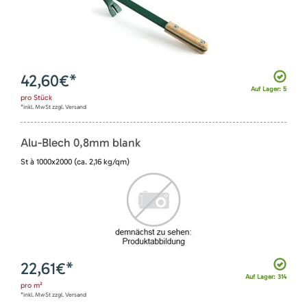
42,60
€*
Auf Lager: 5
pro
Stück
*inkl. MwSt zzgl. Versand
Alu-Blech 0,8mm blank
St à 1000x2000 (ca. 2,16 kg/qm)
22,61
€*
Auf Lager: 314
pro
m²
*inkl. MwSt zzgl. Versand