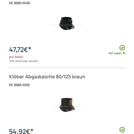
KE 8060-0450
47,72
€*
Auf Lager: 19
pro
Stück
*inkl. MwSt zzgl. Versand
Klöber Abgaskalotte 80/125 braun
KE 8065-0200
54,92
€*