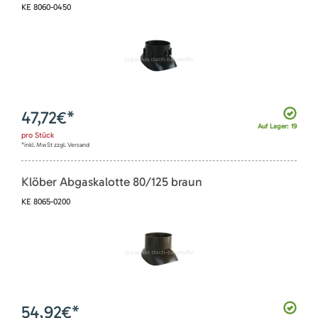
KE 8060-0450
47,72
€*
Auf Lager: 19
pro
Stück
*inkl. MwSt zzgl. Versand
Klöber Abgaskalotte 80/125 braun
KE 8065-0200
54,92
€*