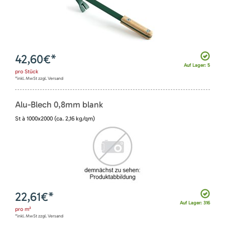
42,60
€*
Auf Lager: 5
pro
Stück
*inkl. MwSt zzgl. Versand
Alu-Blech 0,8mm blank
St à 1000x2000 (ca. 2,16 kg/qm)
22,61
€*
Auf Lager: 316
pro
m²
*inkl. MwSt zzgl. Versand