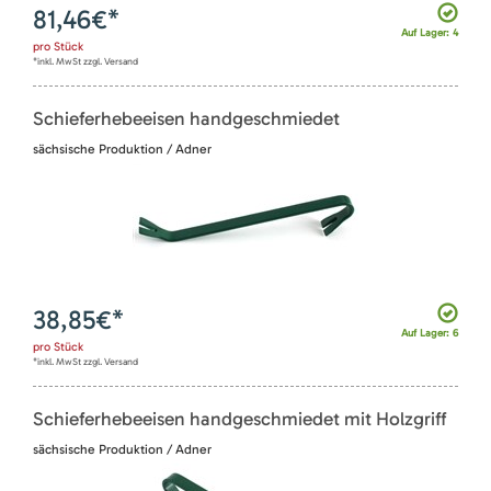
81,46
€*
Auf Lager: 4
pro
Stück
*inkl. MwSt zzgl. Versand
Schieferhebeeisen handgeschmiedet
sächsische Produktion / Adner
38,85
€*
Auf Lager: 6
pro
Stück
*inkl. MwSt zzgl. Versand
Schieferhebeeisen handgeschmiedet mit Holzgriff
sächsische Produktion / Adner