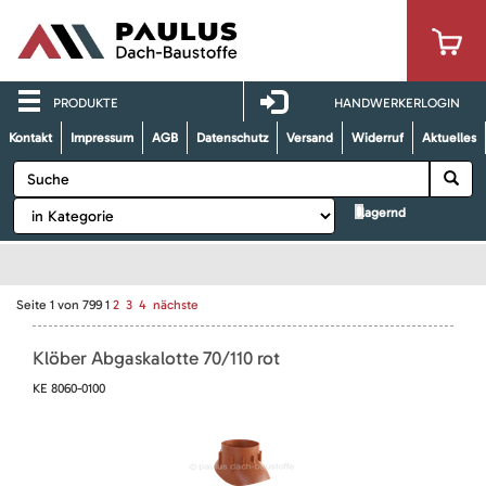
PRODUKTE
HANDWERKERLOGIN
Kontakt
Impressum
AGB
Datenschutz
Versand
Widerruf
Aktuelles
lagernd
Seite
1
von
799
1
2
3
4
nächste
Klöber Abgaskalotte 70/110 rot
KE 8060-0100