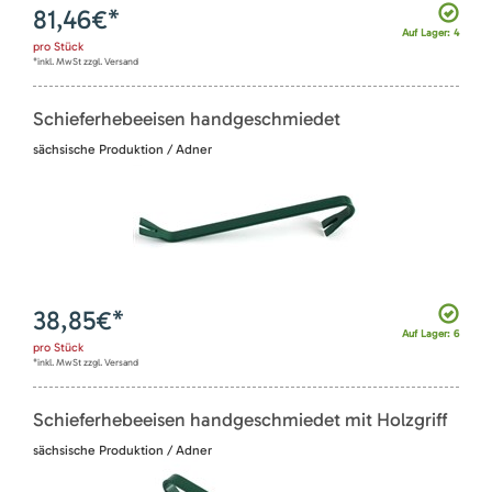
81,46
€*
Auf Lager: 4
pro
Stück
*inkl. MwSt zzgl. Versand
Schieferhebeeisen handgeschmiedet
sächsische Produktion / Adner
38,85
€*
Auf Lager: 6
pro
Stück
*inkl. MwSt zzgl. Versand
Schieferhebeeisen handgeschmiedet mit Holzgriff
sächsische Produktion / Adner