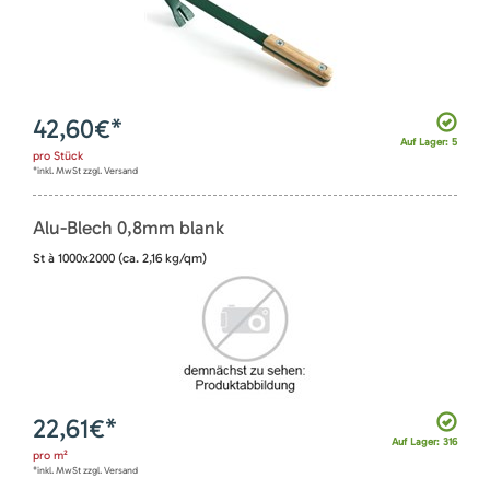
42,60
€*
Auf Lager: 5
pro
Stück
*inkl. MwSt zzgl. Versand
Alu-Blech 0,8mm blank
St à 1000x2000 (ca. 2,16 kg/qm)
22,61
€*
Auf Lager: 316
pro
m²
*inkl. MwSt zzgl. Versand