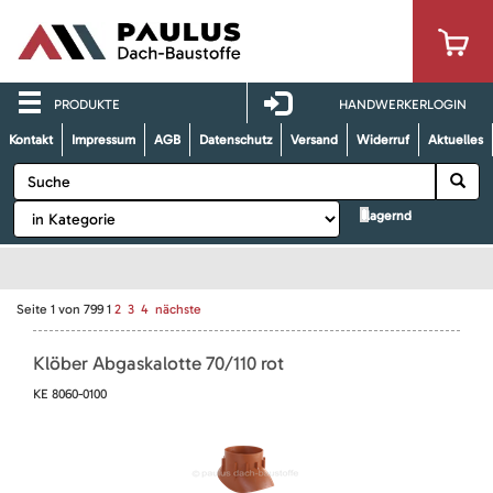
PRODUKTE
HANDWERKERLOGIN
Kontakt
Impressum
AGB
Datenschutz
Versand
Widerruf
Aktuelles
lagernd
Seite
1
von
799
1
2
3
4
nächste
Klöber Abgaskalotte 70/110 rot
KE 8060-0100