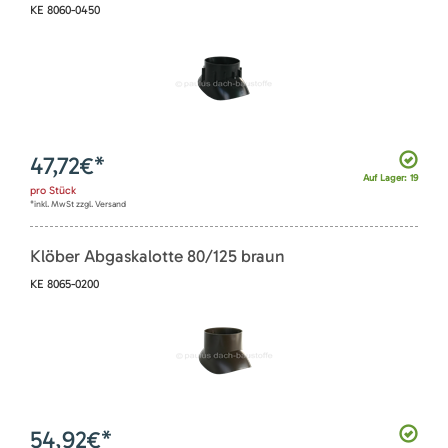
KE 8060-0450
47,72
€*
Auf Lager: 19
pro
Stück
*inkl. MwSt zzgl. Versand
Klöber Abgaskalotte 80/125 braun
KE 8065-0200
54,92
€*