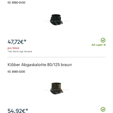
KE 8060-0450
47,72
€*
Auf Lager: 19
pro
Stück
*inkl. MwSt zzgl. Versand
Klöber Abgaskalotte 80/125 braun
KE 8065-0200
54,92
€*