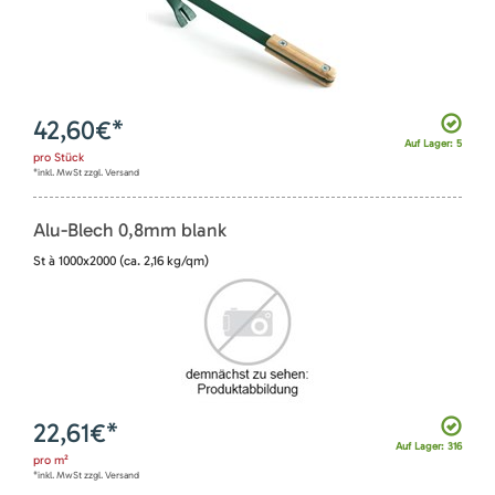
42,60
€*
Auf Lager: 5
pro
Stück
*inkl. MwSt zzgl. Versand
Alu-Blech 0,8mm blank
St à 1000x2000 (ca. 2,16 kg/qm)
22,61
€*
Auf Lager: 316
pro
m²
*inkl. MwSt zzgl. Versand