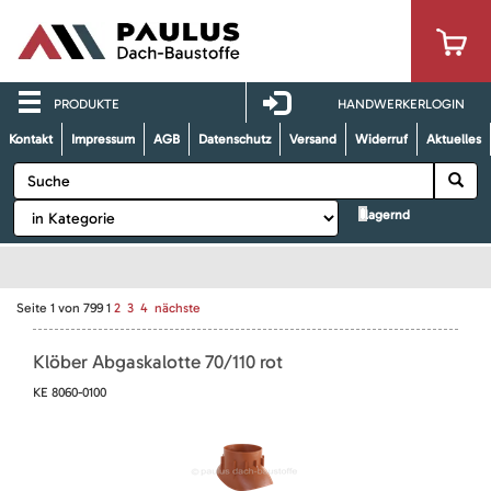
PRODUKTE
HANDWERKERLOGIN
Kontakt
Impressum
AGB
Datenschutz
Versand
Widerruf
Aktuelles
lagernd
Seite
1
von
799
1
2
3
4
nächste
Klöber Abgaskalotte 70/110 rot
KE 8060-0100