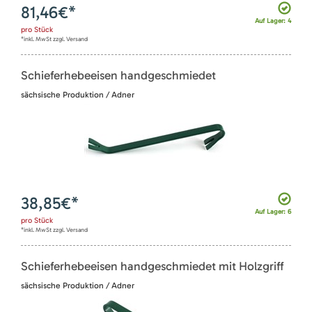
81,46
€*
Auf Lager: 4
pro
Stück
*inkl. MwSt zzgl. Versand
Schieferhebeeisen handgeschmiedet
sächsische Produktion / Adner
38,85
€*
Auf Lager: 6
pro
Stück
*inkl. MwSt zzgl. Versand
Schieferhebeeisen handgeschmiedet mit Holzgriff
sächsische Produktion / Adner