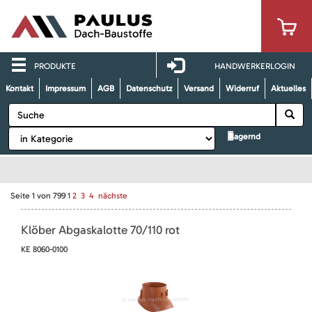
PRODUKTE
HANDWERKERLOGIN
Kontakt
Impressum
AGB
Datenschutz
Versand
Widerruf
Aktuelles
lagernd
Seite
1
von
799
1
2
3
4
nächste
Klöber Abgaskalotte 70/110 rot
KE 8060-0100