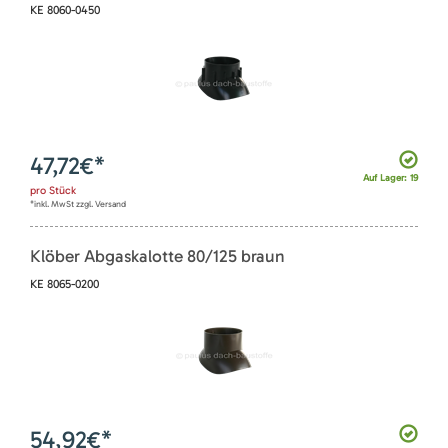
KE 8060-0450
47,72
€*
Auf Lager: 19
pro
Stück
*inkl. MwSt zzgl. Versand
Klöber Abgaskalotte 80/125 braun
KE 8065-0200
54,92
€*