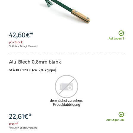
42,60
€*
Auf Lager: 5
pro
Stück
*inkl. MwSt zzgl. Versand
Alu-Blech 0,8mm blank
St à 1000x2000 (ca. 2,16 kg/qm)
22,61
€*
Auf Lager: 314
pro
m²
*inkl. MwSt zzgl. Versand