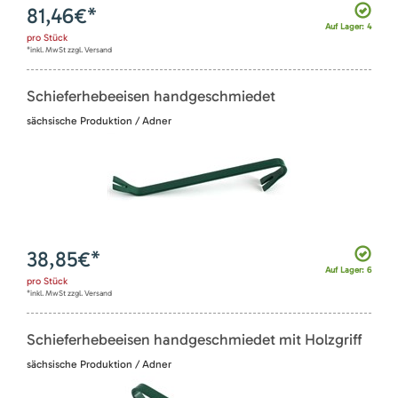
81,46
€*
Auf Lager: 4
pro
Stück
*inkl. MwSt zzgl. Versand
Schieferhebeeisen handgeschmiedet
sächsische Produktion / Adner
38,85
€*
Auf Lager: 6
pro
Stück
*inkl. MwSt zzgl. Versand
Schieferhebeeisen handgeschmiedet mit Holzgriff
sächsische Produktion / Adner