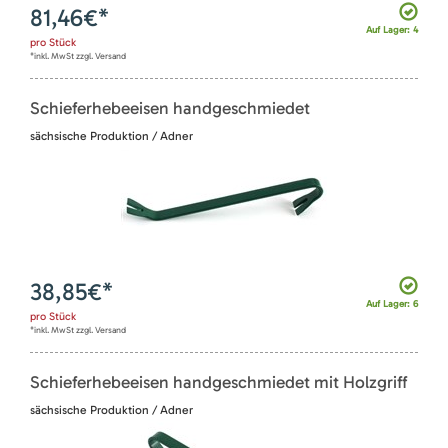
81,46
€*
Auf Lager: 4
pro
Stück
*inkl. MwSt zzgl. Versand
Schieferhebeeisen handgeschmiedet
sächsische Produktion / Adner
38,85
€*
Auf Lager: 6
pro
Stück
*inkl. MwSt zzgl. Versand
Schieferhebeeisen handgeschmiedet mit Holzgriff
sächsische Produktion / Adner