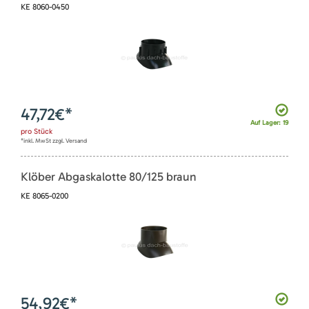
KE 8060-0450
47,72
€*
Auf Lager: 19
pro
Stück
*inkl. MwSt zzgl. Versand
Klöber Abgaskalotte 80/125 braun
KE 8065-0200
54,92
€*