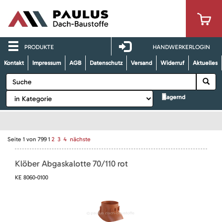
PRODUKTE
HANDWERKERLOGIN
Kontakt
Impressum
AGB
Datenschutz
Versand
Widerruf
Aktuelles
lagernd
Seite
1
von
799
1
2
3
4
nächste
Klöber Abgaskalotte 70/110 rot
KE 8060-0100