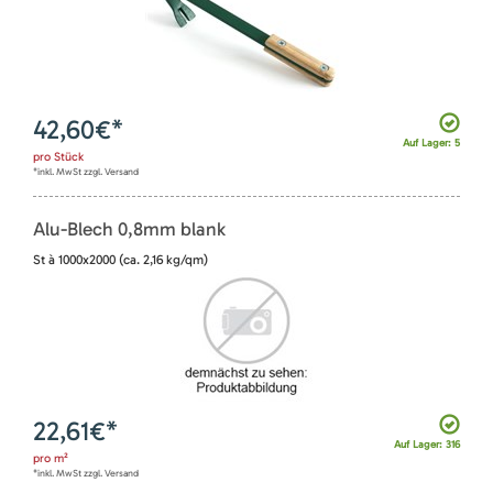
42,60
€*
Auf Lager: 5
pro
Stück
*inkl. MwSt zzgl. Versand
Alu-Blech 0,8mm blank
St à 1000x2000 (ca. 2,16 kg/qm)
22,61
€*
Auf Lager: 316
pro
m²
*inkl. MwSt zzgl. Versand