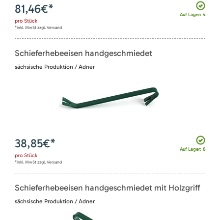
81,46
€*
Auf Lager: 4
pro
Stück
*inkl. MwSt zzgl. Versand
Schieferhebeeisen handgeschmiedet
sächsische Produktion / Adner
38,85
€*
Auf Lager: 6
pro
Stück
*inkl. MwSt zzgl. Versand
Schieferhebeeisen handgeschmiedet mit Holzgriff
sächsische Produktion / Adner