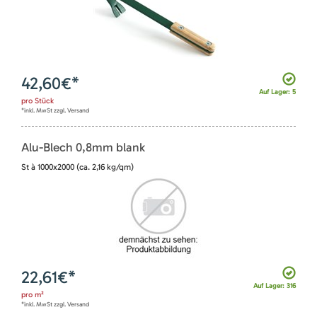
42,60
€*
Auf Lager: 5
pro
Stück
*inkl. MwSt zzgl. Versand
Alu-Blech 0,8mm blank
St à 1000x2000 (ca. 2,16 kg/qm)
22,61
€*
Auf Lager: 316
pro
m²
*inkl. MwSt zzgl. Versand