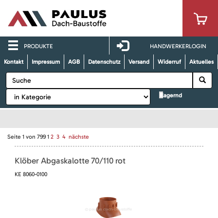
PRODUKTE
HANDWERKERLOGIN
Kontakt
Impressum
AGB
Datenschutz
Versand
Widerruf
Aktuelles
lagernd
Seite
1
von
799
1
2
3
4
nächste
Klöber Abgaskalotte 70/110 rot
KE 8060-0100