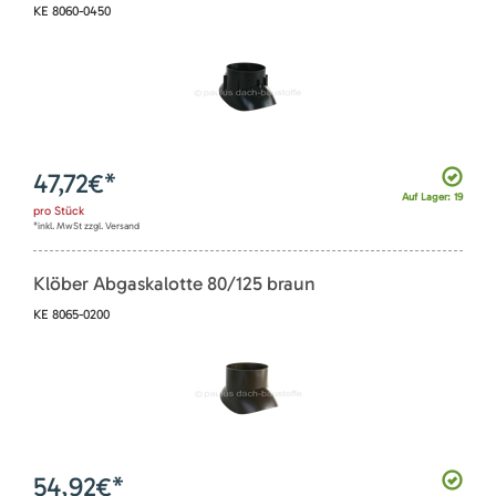
KE 8060-0450
47,72
€*
Auf Lager: 19
pro
Stück
*inkl. MwSt zzgl. Versand
Klöber Abgaskalotte 80/125 braun
KE 8065-0200
54,92
€*