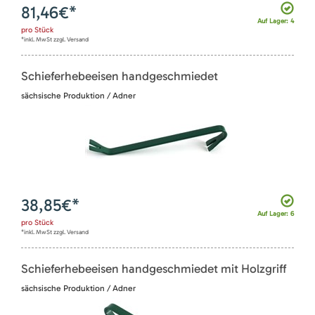
81,46
€*
Auf Lager: 4
pro
Stück
*inkl. MwSt zzgl. Versand
Schieferhebeeisen handgeschmiedet
sächsische Produktion / Adner
38,85
€*
Auf Lager: 6
pro
Stück
*inkl. MwSt zzgl. Versand
Schieferhebeeisen handgeschmiedet mit Holzgriff
sächsische Produktion / Adner