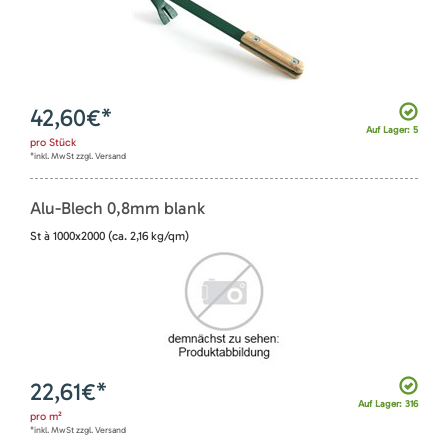
42,60
€*
Auf Lager: 5
pro
Stück
*inkl. MwSt zzgl. Versand
Alu-Blech 0,8mm blank
St à 1000x2000 (ca. 2,16 kg/qm)
22,61
€*
Auf Lager: 316
pro
m²
*inkl. MwSt zzgl. Versand