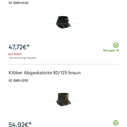
KE 8060-0450
47,72
€*
Auf Lager: 19
pro
Stück
*inkl. MwSt zzgl. Versand
Klöber Abgaskalotte 80/125 braun
KE 8065-0200
54,92
€*