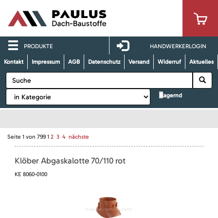
PRODUKTE
HANDWERKERLOGIN
Kontakt
Impressum
AGB
Datenschutz
Versand
Widerruf
Aktuelles
lagernd
Seite
1
von
799
1
2
3
4
nächste
Klöber Abgaskalotte 70/110 rot
KE 8060-0100