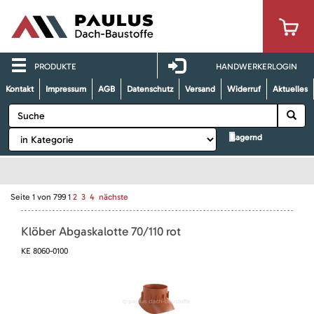
PRODUKTE
HANDWERKERLOGIN
Kontakt
Impressum
AGB
Datenschutz
Versand
Widerruf
Aktuelles
lagernd
Seite
1
von
799
1
2
3
4
nächste
Klöber Abgaskalotte 70/110 rot
KE 8060-0100