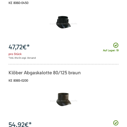
KE 8060-0450
47,72
€*
Auf Lager: 19
pro
Stück
*inkl. MwSt zzgl. Versand
Klöber Abgaskalotte 80/125 braun
KE 8065-0200
54,92
€*