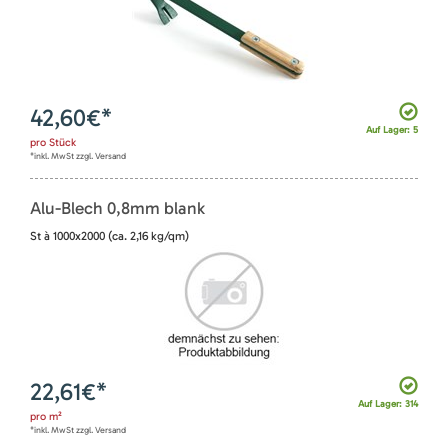
42,60
€*
Auf Lager: 5
pro
Stück
*inkl. MwSt zzgl. Versand
Alu-Blech 0,8mm blank
St à 1000x2000 (ca. 2,16 kg/qm)
22,61
€*
Auf Lager: 314
pro
m²
*inkl. MwSt zzgl. Versand