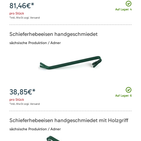
81,46
€*
Auf Lager: 4
pro
Stück
*inkl. MwSt zzgl. Versand
Schieferhebeeisen handgeschmiedet
sächsische Produktion / Adner
38,85
€*
Auf Lager: 6
pro
Stück
*inkl. MwSt zzgl. Versand
Schieferhebeeisen handgeschmiedet mit Holzgriff
sächsische Produktion / Adner