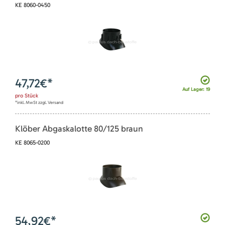
KE 8060-0450
47,72
€*
Auf Lager: 19
pro
Stück
*inkl. MwSt zzgl. Versand
Klöber Abgaskalotte 80/125 braun
KE 8065-0200
54,92
€*