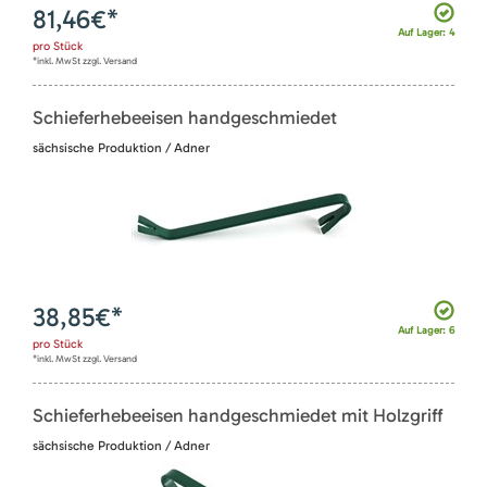
81,46
€*
Auf Lager: 4
pro
Stück
*inkl. MwSt zzgl. Versand
Schieferhebeeisen handgeschmiedet
sächsische Produktion / Adner
38,85
€*
Auf Lager: 6
pro
Stück
*inkl. MwSt zzgl. Versand
Schieferhebeeisen handgeschmiedet mit Holzgriff
sächsische Produktion / Adner