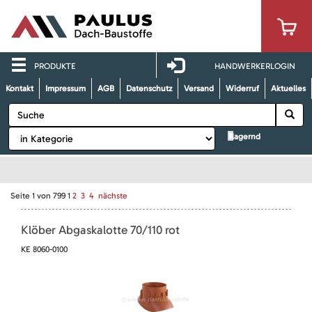
PRODUKTE
HANDWERKERLOGIN
Kontakt
Impressum
AGB
Datenschutz
Versand
Widerruf
Aktuelles
lagernd
Seite
1
von
799
1
2
3
4
nächste
Klöber Abgaskalotte 70/110 rot
KE 8060-0100