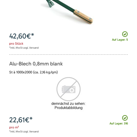
42,60
€*
Auf Lager: 5
pro
Stück
*inkl. MwSt zzgl. Versand
Alu-Blech 0,8mm blank
St à 1000x2000 (ca. 2,16 kg/qm)
22,61
€*
Auf Lager: 316
pro
m²
*inkl. MwSt zzgl. Versand