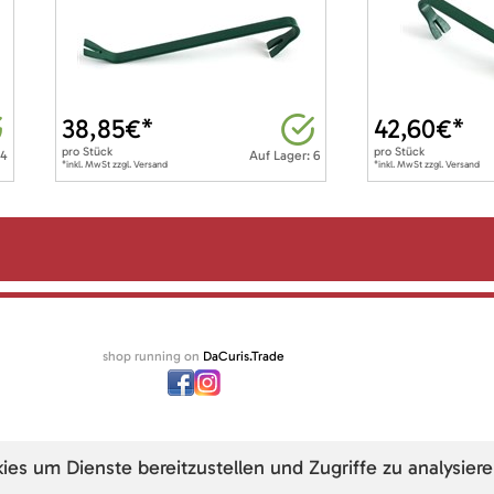
38,85
€*
42,60
€*
pro
Stück
pro
Stück
 4
Auf Lager: 6
*inkl. MwSt zzgl. Versand
*inkl. MwSt zzgl. Versand
shop running on
DaCuris.Trade
s um Dienste bereitzustellen und Zugriffe zu analysiere