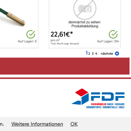
22,61
€*
pro
m²
Auf Lager: 5
Auf Lager: 314
*inkl. MwSt zzgl. Versand
1
2
3
4
nächste
n.
Weitere Informationen
OK