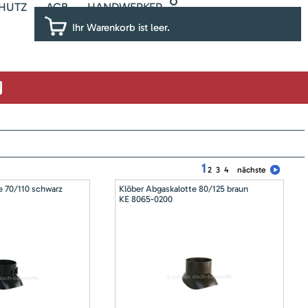
HUTZ
AGB
HANDWERKER
Ihr Warenkorb ist leer.
1
2
3
4
nächste
e 70/110 schwarz
Klöber Abgaskalotte 80/125 braun
KE 8065-0200