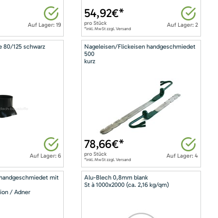
54,92
€*
pro
Stück
Auf Lager: 19
Auf Lager: 2
*inkl. MwSt zzgl. Versand
e 80/125 schwarz
Nageleisen/Flickeisen handgeschmiedet
500
kurz
78,66
€*
pro
Stück
Auf Lager: 6
Auf Lager: 4
*inkl. MwSt zzgl. Versand
 handgeschmiedet mit
Alu-Blech 0,8mm blank
St à 1000x2000 (ca. 2,16 kg/qm)
ion / Adner