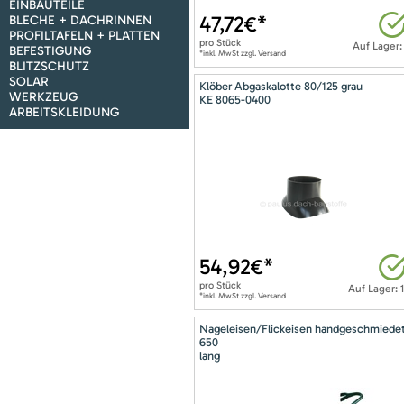
EINBAUTEILE
47,72
€*
BLECHE + DACHRINNEN
PROFILTAFELN + PLATTEN
pro
Stück
Auf Lager:
BEFESTIGUNG
*inkl. MwSt zzgl. Versand
BLITZSCHUTZ
SOLAR
Klöber Abgaskalotte 80/125 grau
WERKZEUG
KE 8065-0400
ARBEITSKLEIDUNG
54,92
€*
pro
Stück
Auf Lager: 
*inkl. MwSt zzgl. Versand
Nageleisen/Flickeisen handgeschmiede
650
lang