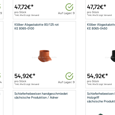
47,72
€*
47,72
€*
pro
Stück
pro
Stück
 9
Auf Lager: 9
*inkl. MwSt zzgl. Versand
*inkl. MwSt zzgl. Versand
Klöber Abgaskalotte 80/125 rot
Klöber Abgaskalott
KE 8065-0100
KE 8065-0450
54,92
€*
54,92
€*
pro
Stück
pro
Stück
14
Auf Lager: 9
*inkl. MwSt zzgl. Versand
*inkl. MwSt zzgl. Versand
t
Schieferhebeeisen handgeschmiedet
Schieferhebeeisen
sächsische Produktion / Adner
Holzgriff
sächsische Produkt