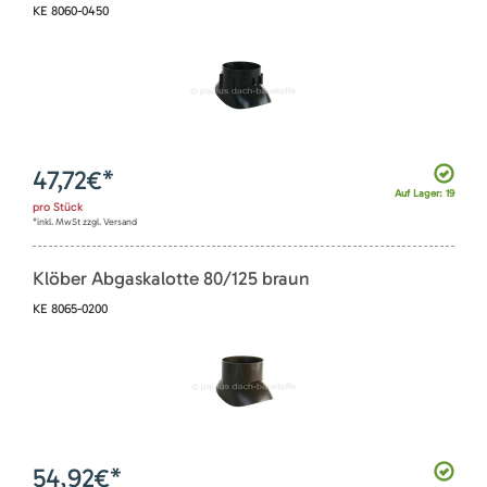
KE 8060-0450
47,72
€*
Auf Lager: 19
pro
Stück
*inkl. MwSt zzgl. Versand
Klöber Abgaskalotte 80/125 braun
KE 8065-0200
54,92
€*