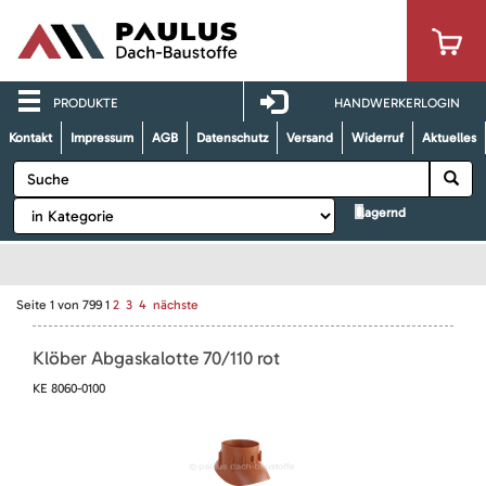
PRODUKTE
HANDWERKERLOGIN
Kontakt
Impressum
AGB
Datenschutz
Versand
Widerruf
Aktuelles
lagernd
Seite
1
von
799
1
2
3
4
nächste
Klöber Abgaskalotte 70/110 rot
KE 8060-0100