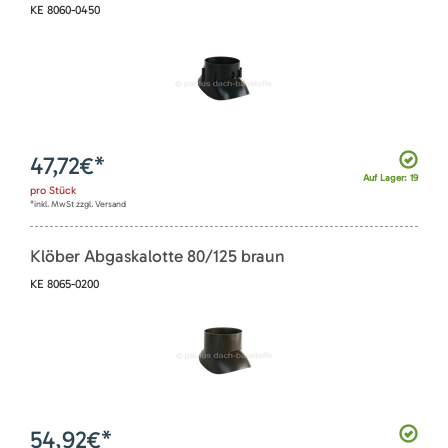
KE 8060-0450
47,72
€*
Auf Lager: 19
pro
Stück
*inkl. MwSt zzgl. Versand
Klöber Abgaskalotte 80/125 braun
KE 8065-0200
54,92
€*