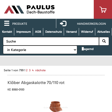
PRODUKTE
HANDWERKERLOGIN
Kontakt
Impressum
AGB
Datenschutz
Versand
Widerruf
Aktuelles
lagernd
Seite
1
von
799
1
2
3
4
nächste
Klöber Abgaskalotte 70/110 rot
KE 8060-0100