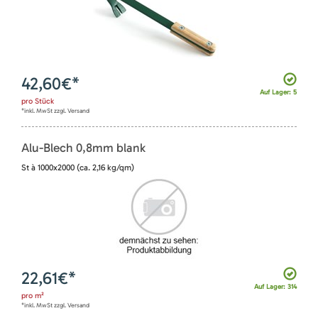
42,60
€*
Auf Lager: 5
pro
Stück
*inkl. MwSt zzgl. Versand
Alu-Blech 0,8mm blank
St à 1000x2000 (ca. 2,16 kg/qm)
22,61
€*
Auf Lager: 314
pro
m²
*inkl. MwSt zzgl. Versand