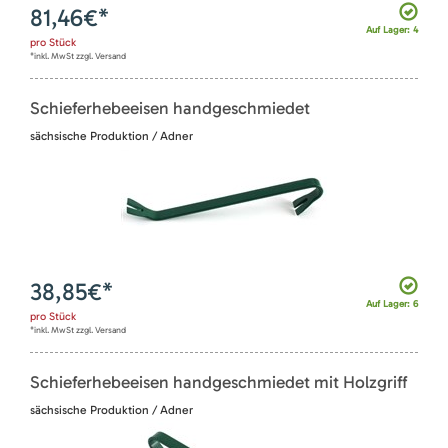
81,46
€*
Auf Lager: 4
pro
Stück
*inkl. MwSt zzgl. Versand
Schieferhebeeisen handgeschmiedet
sächsische Produktion / Adner
38,85
€*
Auf Lager: 6
pro
Stück
*inkl. MwSt zzgl. Versand
Schieferhebeeisen handgeschmiedet mit Holzgriff
sächsische Produktion / Adner