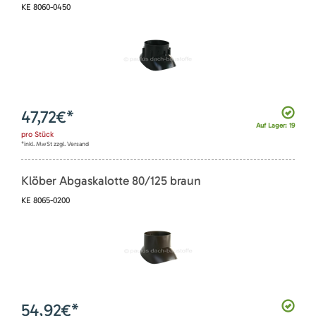
KE 8060-0450
47,72
€*
Auf Lager: 19
pro
Stück
*inkl. MwSt zzgl. Versand
Klöber Abgaskalotte 80/125 braun
KE 8065-0200
54,92
€*