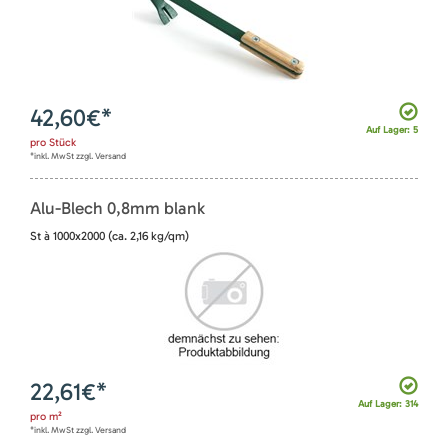
42,60
€*
Auf Lager: 5
pro
Stück
*inkl. MwSt zzgl. Versand
Alu-Blech 0,8mm blank
St à 1000x2000 (ca. 2,16 kg/qm)
22,61
€*
Auf Lager: 314
pro
m²
*inkl. MwSt zzgl. Versand