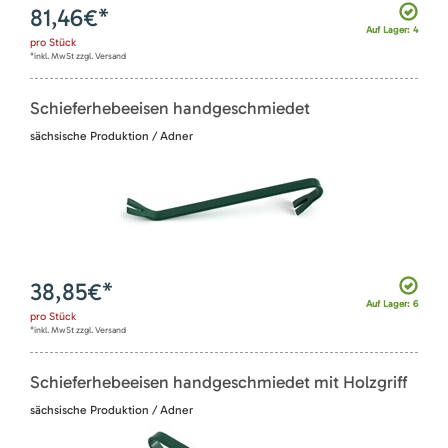
81,46
€*
Auf Lager: 4
pro
Stück
*inkl. MwSt zzgl. Versand
Schieferhebeeisen handgeschmiedet
sächsische Produktion / Adner
38,85
€*
Auf Lager: 6
pro
Stück
*inkl. MwSt zzgl. Versand
Schieferhebeeisen handgeschmiedet mit Holzgriff
sächsische Produktion / Adner