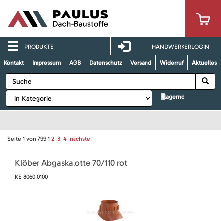
PRODUKTE
HANDWERKERLOGIN
Kontakt
Impressum
AGB
Datenschutz
Versand
Widerruf
Aktuelles
lagernd
Seite
1
von
799
1
2
3
4
nächste
Klöber Abgaskalotte 70/110 rot
KE 8060-0100