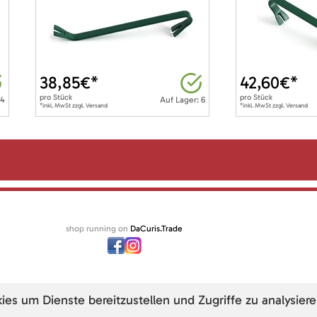
38,85
€*
42,60
€*
pro
Stück
pro
Stück
 4
Auf Lager: 6
*inkl. MwSt zzgl. Versand
*inkl. MwSt zzgl. Versand
shop running on
DaCuris.Trade
s um Dienste bereitzustellen und Zugriffe zu analysiere