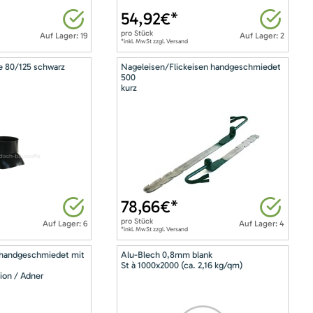
54,92
€*
pro
Stück
Auf Lager: 19
Auf Lager: 2
*inkl. MwSt zzgl. Versand
e 80/125 schwarz
Nageleisen/Flickeisen handgeschmiedet
500
kurz
78,66
€*
pro
Stück
Auf Lager: 6
Auf Lager: 4
*inkl. MwSt zzgl. Versand
 handgeschmiedet mit
Alu-Blech 0,8mm blank
St à 1000x2000 (ca. 2,16 kg/qm)
ion / Adner