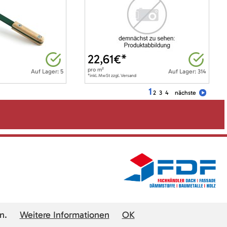
22,61
€*
pro
m²
Auf Lager: 5
Auf Lager: 314
*inkl. MwSt zzgl. Versand
1
2
3
4
nächste
n.
Weitere Informationen
OK