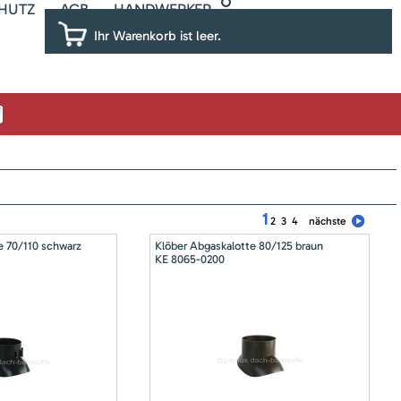
HUTZ
AGB
HANDWERKER
Ihr Warenkorb ist leer.
1
2
3
4
nächste
e 70/110 schwarz
Klöber Abgaskalotte 80/125 braun
KE 8065-0200