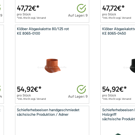
47,72
€*
47,72
€*
pro
Stück
pro
Stück
 9
Auf Lager: 9
*inkl. MwSt zzgl. Versand
*inkl. MwSt zzgl. Versand
Klöber Abgaskalotte 80/125 rot
Klöber Abgaskalott
KE 8065-0100
KE 8065-0450
54,92
€*
54,92
€*
pro
Stück
pro
Stück
14
Auf Lager: 9
*inkl. MwSt zzgl. Versand
*inkl. MwSt zzgl. Versand
t
Schieferhebeeisen handgeschmiedet
Schieferhebeeisen
sächsische Produktion / Adner
Holzgriff
sächsische Produkt