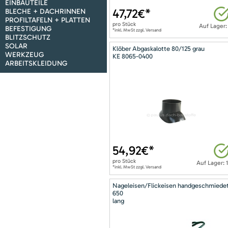
EINBAUTEILE
47,72
€*
BLECHE + DACHRINNEN
PROFILTAFELN + PLATTEN
pro
Stück
Auf Lager:
BEFESTIGUNG
*inkl. MwSt zzgl. Versand
BLITZSCHUTZ
SOLAR
Klöber Abgaskalotte 80/125 grau
WERKZEUG
KE 8065-0400
ARBEITSKLEIDUNG
54,92
€*
pro
Stück
Auf Lager: 
*inkl. MwSt zzgl. Versand
Nageleisen/Flickeisen handgeschmiede
650
lang