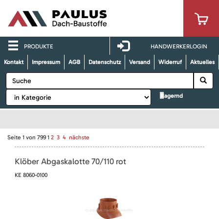
PRODUKTE
HANDWERKERLOGIN
Kontakt
Impressum
AGB
Datenschutz
Versand
Widerruf
Aktuelles
lagernd
Seite
1
von
799
1
2
3
4
nächste
Klöber Abgaskalotte 70/110 rot
KE 8060-0100