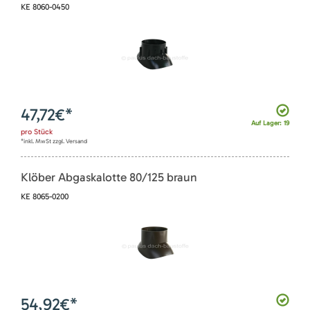
KE 8060-0450
47,72
€*
Auf Lager: 19
pro
Stück
*inkl. MwSt zzgl. Versand
Klöber Abgaskalotte 80/125 braun
KE 8065-0200
54,92
€*