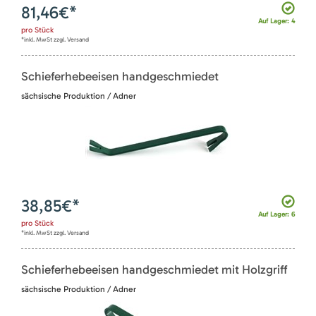
81,46
€*
Auf Lager: 4
pro
Stück
*inkl. MwSt zzgl. Versand
Schieferhebeeisen handgeschmiedet
sächsische Produktion / Adner
38,85
€*
Auf Lager: 6
pro
Stück
*inkl. MwSt zzgl. Versand
Schieferhebeeisen handgeschmiedet mit Holzgriff
sächsische Produktion / Adner