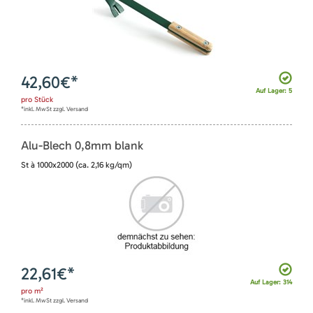
42,60
€*
Auf Lager: 5
pro
Stück
*inkl. MwSt zzgl. Versand
Alu-Blech 0,8mm blank
St à 1000x2000 (ca. 2,16 kg/qm)
22,61
€*
Auf Lager: 314
pro
m²
*inkl. MwSt zzgl. Versand