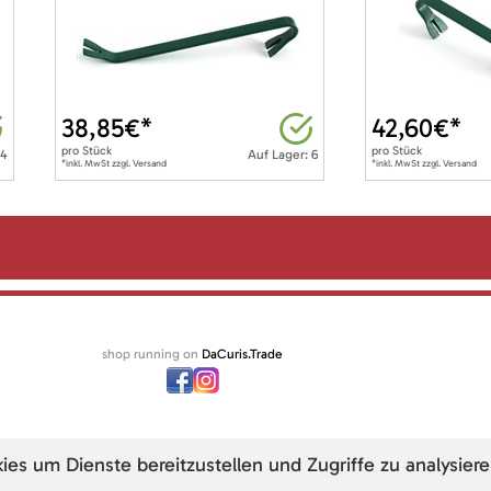
38,85
€*
42,60
€*
pro
Stück
pro
Stück
 4
Auf Lager: 6
*inkl. MwSt zzgl. Versand
*inkl. MwSt zzgl. Versand
shop running on
DaCuris.Trade
s um Dienste bereitzustellen und Zugriffe zu analysiere