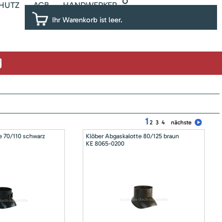
HUTZ
AGB
HANDWERKER
Ihr Warenkorb ist leer.
1
2
3
4
nächste
e 70/110 schwarz
Klöber Abgaskalotte 80/125 braun
KE 8065-0200