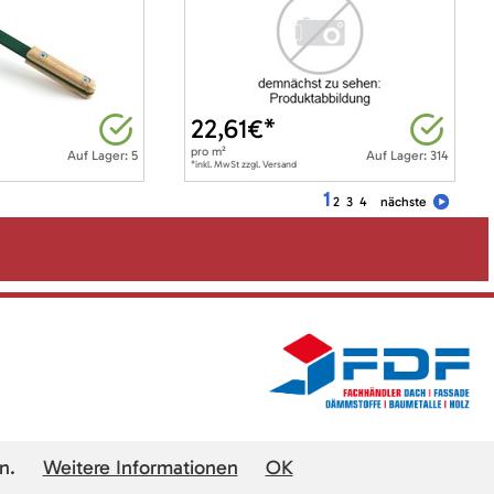
22,61
€*
pro
m²
Auf Lager: 5
Auf Lager: 314
*inkl. MwSt zzgl. Versand
1
2
3
4
nächste
n.
Weitere Informationen
OK