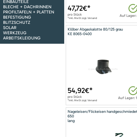
EINBAUTEILE
47,72
€*
BLECHE + DACHRINNEN
PROFILTAFELN + PLATTEN
pro
Stück
Auf Lager:
BEFESTIGUNG
*inkl. MwSt zzgl. Versand
BLITZSCHUTZ
SOLAR
Klöber Abgaskalotte 80/125 grau
WERKZEUG
KE 8065-0400
ARBEITSKLEIDUNG
54,92
€*
pro
Stück
Auf Lager: 
*inkl. MwSt zzgl. Versand
Nageleisen/Flickeisen handgeschmiede
650
lang