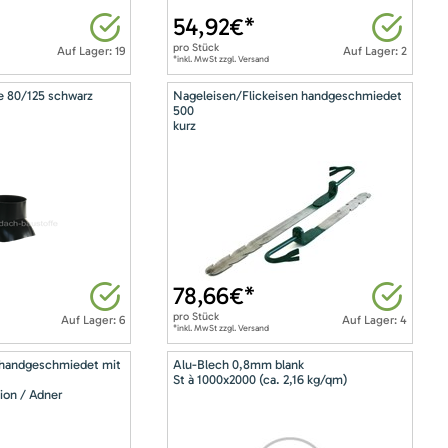
54,92
€*
pro
Stück
Auf Lager: 19
Auf Lager: 2
*inkl. MwSt zzgl. Versand
e 80/125 schwarz
Nageleisen/Flickeisen handgeschmiedet
500
kurz
78,66
€*
pro
Stück
Auf Lager: 6
Auf Lager: 4
*inkl. MwSt zzgl. Versand
 handgeschmiedet mit
Alu-Blech 0,8mm blank
St à 1000x2000 (ca. 2,16 kg/qm)
ion / Adner