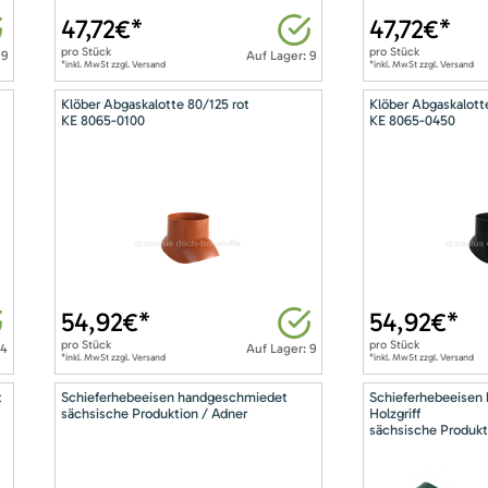
47,72
€*
47,72
€*
pro
Stück
pro
Stück
 9
Auf Lager: 9
*inkl. MwSt zzgl. Versand
*inkl. MwSt zzgl. Versand
Klöber Abgaskalotte 80/125 rot
Klöber Abgaskalott
KE 8065-0100
KE 8065-0450
54,92
€*
54,92
€*
pro
Stück
pro
Stück
14
Auf Lager: 9
*inkl. MwSt zzgl. Versand
*inkl. MwSt zzgl. Versand
t
Schieferhebeeisen handgeschmiedet
Schieferhebeeisen
sächsische Produktion / Adner
Holzgriff
sächsische Produkt